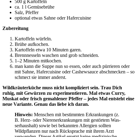
500 g Kartoffeln
ca. 1 l Gemüsebrühe
Salz, Pfef­fer
optio­nal etwas Sah­ne oder Hafercuisine
Zube­rei­tung
Kar­tof­feln würfeln.
Brü­he aufkochen.
Kar­tof­feln etwa 10 Minu­ten garen.
Brenn­nes­seln waschen und grob schneiden.
1–2 Minu­ten mitkochen.
man kann die Sup­pe nun so essen, oder auch pür­rie­ren oder
mit Sah­ne, Hafer­cui­sine oder Cas­hew­sauce abschme­cken – so
schmect sie immer anderst.
Wild­kräu­ter­kü­che muss nicht kom­pli­ziert sein. Trau Dich
ruhig, mit Gewür­zen zu expe­ri­men­tie­ren. Mal etwas Cur­ry,
Mus­kat oder frisch gemah­le­ner Pfef­fer – jedes Mal ent­steht eine
neue Vari­an­te. Genau das lie­be ich daran.
Hin­weis:
Men­schen mit bestimm­ten Erkran­kun­gen (z.
B. Herz- oder Nie­ren­er­kran­kun­gen mit gestör­tem Was­
ser­haus­halt) sowie bei bekann­ten All­er­gien soll­ten
Wild­pflan­zen nur nach Rück­spra­che mit ihrem Arzt
ver­wen­den. Die­ser Arti­kel ersetzt kei­ne medi­zi­ni­sche