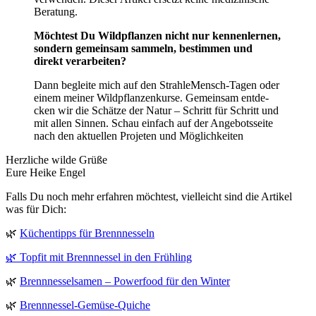
Beratung.
Möch­test Du Wild­pflan­zen nicht nur ken­nen­ler­nen,
son­dern gemein­sam sam­meln, bestim­men und
direkt verarbeiten?
Dann beglei­te mich auf den Strah­le­Mensch-Tagen oder
einem mei­ner Wild­pflan­zen­kur­se. Gemein­sam ent­de­
cken wir die Schät­ze der Natur – Schritt für Schritt und
mit allen Sin­nen. Schau ein­fach auf der Ange­bots­sei­te
nach den aktu­el­len Pro­je­ten und Möglichkeiten
Herz­li­che wil­de Grü­ße
Eure Hei­ke Engel
Falls Du noch mehr erfah­ren möch­test, viel­leicht sind die Arti­kel
was für Dich:
🌿
Küchen­tipps für Brennnesseln
🌿 Top­fit mit Brenn­nes­sel in den Frühling
🌿
Brenn­nes­sel­sa­men – Power­food für den Winter
🌿
Brenn­nes­sel-Gemü­se-Quiche