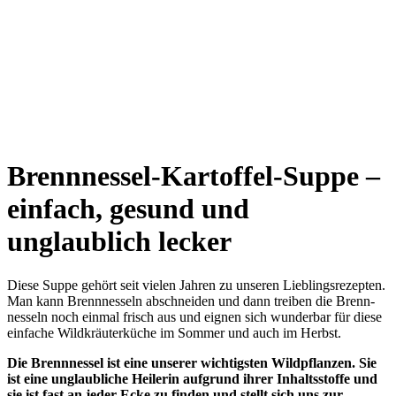
Brennnessel-Kartoffel-Suppe –
einfach, gesund und
unglaublich lecker
Die­se Sup­pe gehört seit vie­len Jah­ren zu unse­ren Lieb­lings­re­zep­ten.
Man kann Brenn­nes­seln abschnei­den und dann trei­ben die Brenn­
nes­seln noch ein­mal frisch aus und eig­nen sich wun­der­bar für die­se
ein­fa­che Wild­kräu­ter­kü­che im Som­mer und auch im Herbst.
Die Brenn­nes­sel ist eine unse­rer wich­tigs­ten Wild­pflan­zen. Sie
ist eine unglaub­li­che Hei­le­rin auf­grund ihrer Inhalts­stof­fe und
sie ist fast an jeder Ecke zu fin­den und stellt sich uns zur