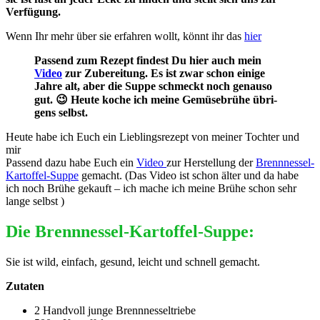
Verfügung.
Wenn Ihr mehr über sie erfah­ren wollt, könnt ihr das
hier
Pas­send zum Rezept fin­dest Du hier auch mein
Video
zur Zube­rei­tung. Es ist zwar schon eini­ge
Jah­re alt, aber die Sup­pe schmeckt noch genau­so
gut. 😉 Heu­te koche ich mei­ne Gemü­se­brü­he übri­
gens selbst.
Heu­te habe ich Euch ein Lieb­lings­re­zept von mei­ner Toch­ter und
mir
Pas­send dazu habe Euch ein
Video
zur Her­stel­lung der
Brenn­nes­sel
-
Kar­tof­fel-Sup­pe
gemacht. (Das Video ist schon älter und da habe
ich noch Brü­he gekauft – ich mache ich mei­ne Brü­he schon sehr
lan­ge selbst )
Die Brennnessel-Kartoffel-Suppe:
Sie ist wild, ein­fach, gesund, leicht und schnell gemacht.
Zuta­ten
2 Hand­voll jun­ge Brennnesseltriebe