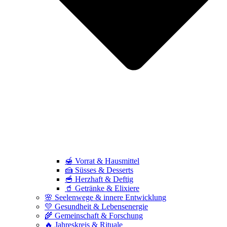
🍯 Vorrat & Hausmittel
🍰 Süsses & Desserts
🥣 Herzhaft & Deftig
🥤 Getränke & Elixiere
🌸 Seelenwege & innere Entwicklung
💛 Gesundheit & Lebensenergie
🌾 Gemeinschaft & Forschung
🔥 Jahreskreis & Rituale