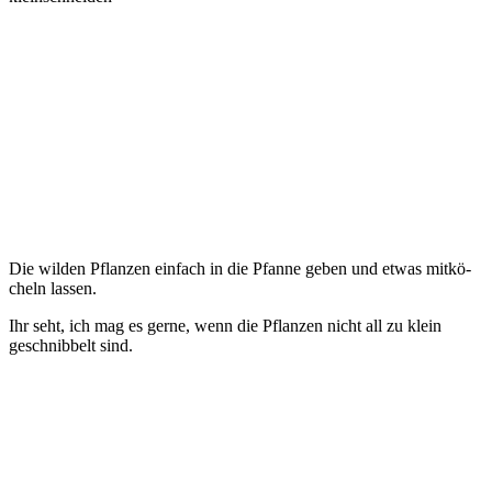
Die wil­den Pflan­zen ein­fach in die Pfan­ne geben und etwas mit­kö­
cheln lassen.
Ihr seht, ich mag es ger­ne, wenn die Pflan­zen nicht all zu klein
geschnib­belt sind.