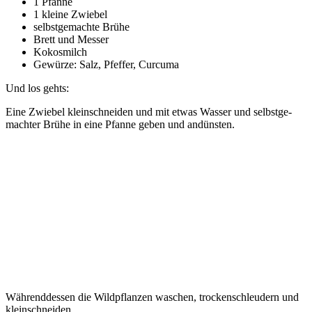
1 Pfan­ne
1 klei­ne Zwiebel
selbst­ge­mach­te Brühe
Brett und Messer
Kokos­milch
Gewür­ze: Salz, Pfef­fer, Curcuma
Und los gehts:
Eine Zwie­bel klein­schnei­den und mit etwas Was­ser und selbst­ge­
mach­ter Brü­he in eine Pfan­ne geben und andünsten.
Wäh­rend­des­sen die Wild­pflan­zen waschen, tro­cken­schleu­dern und
kleinschneiden