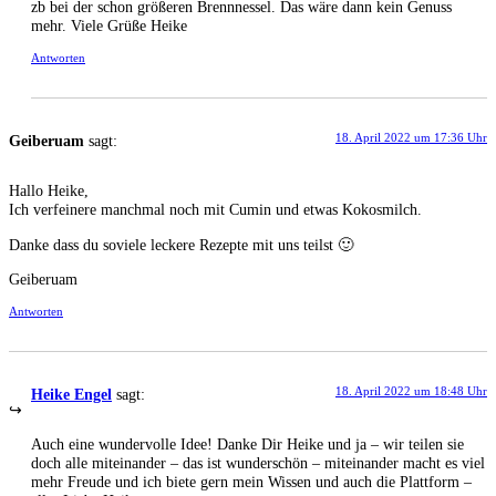
zb bei der schon grö­ße­ren Brenn­nes­sel. Das wäre dann kein Genuss
mehr. Vie­le Grü­ße Heike
Antworten
18. April 2022 um 17:36 Uhr
Geiberuam
sagt:
Hal­lo Heike,
Ich ver­fei­ne­re manch­mal noch mit Cumin und etwas Kokosmilch.
Dan­ke dass du sovie­le lecke­re Rezep­te mit uns teilst 🙂
Gei­be­ruam
Antworten
18. April 2022 um 18:48 Uhr
Heike Engel
sagt:
Auch eine wun­der­vol­le Idee! Dan­ke Dir Hei­ke und ja – wir tei­len sie
doch alle mit­ein­an­der – das ist wun­der­schön – mit­ein­an­der macht es viel
mehr Freu­de und ich bie­te gern mein Wis­sen und auch die Platt­form –