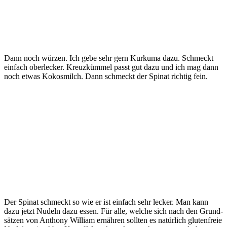
Dann noch wür­zen. Ich gebe sehr gern Kur­ku­ma dazu. Schmeckt
ein­fach ober­le­cker. Kreuz­küm­mel passt gut dazu und ich mag dann
noch etwas Kokos­milch. Dann schmeckt der Spi­nat rich­tig fein.
Der Spi­nat schmeckt so wie er ist ein­fach sehr lecker. Man kann
dazu jetzt Nudeln dazu essen. Für alle, wel­che sich nach den Grund­
sät­zen von Antho­ny Wil­liam ernäh­ren soll­ten es natür­lich glu­ten­freie