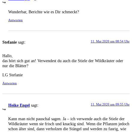
Wun­der­bar, Berich­te wie es Dir schmeckt?
Antworten
11. Mai 2020 um 08:54 Uhr
Stefanie
sagt:
Hal­lo,
das hört sich gut an! Ver­wen­dest du auch die Stie­le der Wild­kräu­ter oder
nur die Blätter?
LG Ste­fa­nie
Antworten
11. Mai 2020 um 09:55 Uhr
Heike Engel
sagt:
Kann man nicht pau­schal sagen. Ja – ich ver­wen­de auch die Stie­le der
Wild­kräu­ter wenn sie frisch und kna­ckig sind. Wenn die Pflan­zen jedoch
schon älter sind, dann ver­hol­zen die Stän­gel und wer­den zu fas­rig, wie