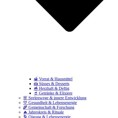
🍯 Vorrat & Hausmittel
🍰 Süsses & Desserts
🥣 Herzhaft & Deftig
🥤 Getränke & Elixiere
🌸 Seelenwege & innere Entwicklung
💛 Gesundheit & Lebensenergie
🌾 Gemeinschaft & Forschung
🔥 Jahreskreis & Rituale
🌀 Qigong & Lebensenergie