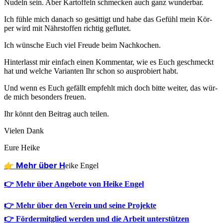
Nudeln sein. Aber Kar­tof­feln schme­cken auch ganz wunderbar.
Ich füh­le mich danach so gesät­tigt und habe das Gefühl mein Kör­
per wird mit Nähr­stof­fen rich­tig geflutet.
Ich wün­sche Euch viel Freu­de beim Nachkochen.
Hin­ter­lasst mir ein­fach einen Kom­men­tar, wie es Euch geschmeckt
hat und wel­che Vari­an­ten Ihr schon so aus­pro­biert habt.
Und wenn es Euch gefällt emp­fehlt mich doch bit­te wei­ter, das wür­
de mich beson­ders freuen.
Ihr könnt den Bei­trag auch teilen.
Vie­len Dank
Eure Hei­ke
👉 Mehr über H
eike Engel
👉 Mehr über Angebote von Heike Engel
👉 Mehr über den Verein und seine Projekte
👉 Fördermitglied werden und die Arbeit unterstützen