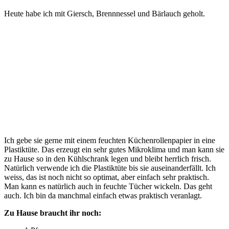
Heu­te habe ich mit Giersch, Brenn­nes­sel und Bär­lauch geholt.
Ich gebe sie ger­ne mit einem feuch­ten Küchen­rol­len­pa­pier in eine
Plas­tik­tü­te. Das erzeugt ein sehr gutes Mikro­kli­ma und man kann sie
zu Hau­se so in den Kühl­schrank legen und bleibt herr­lich frisch.
Natür­lich ver­wen­de ich die Plas­tik­tü­te bis sie aus­ein­an­der­fällt. Ich
weiss, das ist noch nicht so opti­mat, aber ein­fach sehr prak­tisch.
Man kann es natür­lich auch in feuch­te Tücher wickeln. Das geht
auch. Ich bin da manch­mal ein­fach etwas prak­tisch veranlagt.
Zu Hau­se braucht ihr noch: