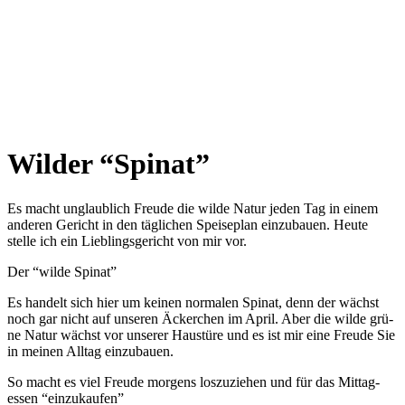
Wilder “Spinat”
Es macht unglaublich Freude die wilde Natur jeden Tag in einem
anderen Gericht in den täglichen Speiseplan einzubauen. Heute
stelle ich ein Lieblingsgericht von mir vor.
Der “wil­de Spinat”
Es han­delt sich hier um kei­nen nor­ma­len Spi­nat, denn der wächst
noch gar nicht auf unse­ren Äcker­chen im April. Aber die wil­de grü­
ne Natur wächst vor unse­rer Haus­tü­re und es ist mir eine Freu­de Sie
in mei­nen All­tag einzubauen.
So macht es viel Freu­de mor­gens los­zu­zie­hen und für das Mit­tag­
essen “ein­zu­kau­fen”