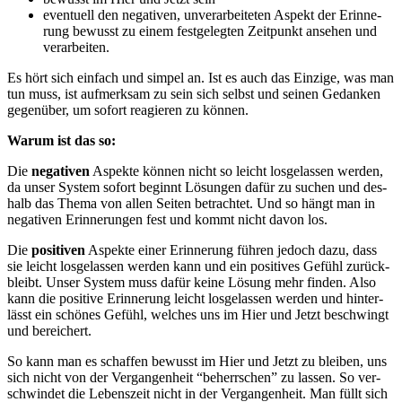
even­tu­ell den nega­ti­ven, unver­ar­bei­te­ten Aspekt der Erin­ne­
rung bewusst zu einem fest­ge­leg­ten Zeit­punkt anse­hen und
verarbeiten.
Es hört sich ein­fach und sim­pel an. Ist es auch das Ein­zi­ge, was man
tun muss, ist auf­merk­sam zu sein sich selbst und sei­nen Gedan­ken
gegen­über, um sofort reagie­ren zu können.
War­um ist das so:
Die
nega­ti­ven
Aspek­te kön­nen nicht so leicht los­ge­las­sen wer­den,
da unser Sys­tem sofort beginnt Lösun­gen dafür zu suchen und des­
halb das The­ma von allen Sei­ten betrach­tet. Und so hängt man in
nega­ti­ven Erin­ne­run­gen fest und kommt nicht davon los.
Die
posi­ti­ven
Aspek­te einer Erin­ne­rung füh­ren jedoch dazu, dass
sie leicht los­ge­las­sen wer­den kann und ein posi­ti­ves Gefühl zurück­
bleibt. Unser Sys­tem muss dafür kei­ne Lösung mehr fin­den. Also
kann die posi­ti­ve Erin­ne­rung leicht los­ge­las­sen wer­den und hin­ter­
lässt ein schö­nes Gefühl, wel­ches uns im Hier und Jetzt beschwingt
und bereichert.
So kann man es schaf­fen bewusst im Hier und Jetzt zu blei­ben, uns
sich nicht von der Ver­gan­gen­heit “beherr­schen” zu las­sen. So ver­
schwin­det die Lebens­zeit nicht in der Ver­gan­gen­heit. Man füllt sich