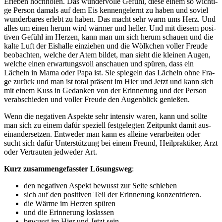
Erle­ben hoch­ho­len. Das wun­der­vol­le Gefühl, die­se einem so wich­ti­
ge Per­son damals auf dem Eis ken­nen­ge­lernt zu haben und soviel
wun­der­ba­res erlebt zu haben. Das macht sehr warm ums Herz. Und
alles um einen her­um wird wär­mer und hel­ler. Und mit die­sem posi­
ti­ven Gefühl im Her­zen, kann man um sich her­um schau­en und die
kal­te Luft der Eis­hal­le ein­zie­hen und die Wölk­chen vol­ler Freu­de
beob­ach­ten, wel­che der Atem bil­det, man sieht die klei­nen Augen,
wel­che einen erwar­tungs­voll anschau­en und spü­ren, dass ein
Lächeln in Mama oder Papa ist. Sie spie­geln das Lächeln ohne Fra­
ge zurück und man ist total prä­sent im Hier und Jetzt und kann sich
mit einem Kuss in Gedan­ken von der Erin­ne­rung und der Per­son
ver­ab­schie­den und vol­ler Freu­de den Augen­blick genießen.
Wenn die nega­ti­ven Aspek­te sehr inten­siv waren, kann und soll­te
man sich zu einem dafür spe­zi­ell fest­ge­leg­ten Zeit­punkt damit aus­
ein­an­der­set­zen. Ent­we­der man kann es allei­ne ver­ar­bei­ten oder
sucht sich dafür Unter­stüt­zung bei einem Freund, Heil­prak­ti­ker, Arzt
oder Ver­trau­ten jed­we­der Art.
Kurz zusam­men­ge­fass­ter Lösungs­weg
:
den nega­ti­ven Aspekt bewusst zur Sei­te schieben
sich auf den posi­ti­ven Teil der Erin­ne­rung konzentrieren.
die Wär­me im Her­zen spüren
und die Erin­ne­rung loslassen
bewusst im Hier und Jetzt sein