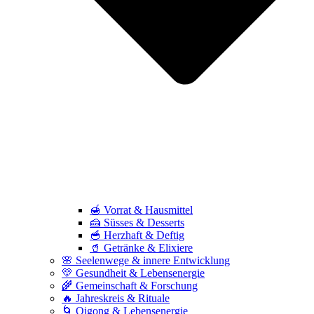
🍯 Vorrat & Hausmittel
🍰 Süsses & Desserts
🥣 Herzhaft & Deftig
🥤 Getränke & Elixiere
🌸 Seelenwege & innere Entwicklung
💛 Gesundheit & Lebensenergie
🌾 Gemeinschaft & Forschung
🔥 Jahreskreis & Rituale
🌀 Qigong & Lebensenergie