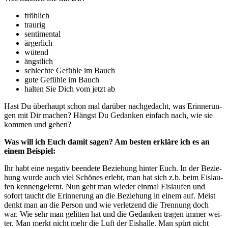
fröh­lich
trau­rig
sen­ti­men­tal
ärger­lich
wütend
ängst­lich
schlech­te Gefüh­le im Bauch
gute Gefüh­le im Bauch
hal­ten Sie Dich vom jetzt ab
Hast Du über­haupt schon mal dar­über nach­ge­dacht, was Erin­ne­run­
gen mit Dir machen? Hängst Du Gedan­ken ein­fach nach, wie sie
kom­men und gehen?
Was will ich Euch damit sagen? Am bes­ten erklä­re ich es an
einem Beispiel:
Ihr habt eine nega­tiv been­de­te Bezie­hung hin­ter Euch. In der Bezie­
hung wur­de auch viel Schö­nes erlebt, man hat sich z.b. beim Eis­lau­
fen ken­nen­ge­lernt. Nun geht man wie­der ein­mal Eis­lau­fen und
sofort taucht die Erin­ne­rung an die Bezie­hung in einem auf. Meist
denkt man an die Per­son und wie ver­let­zend die Tren­nung doch
war. Wie sehr man gelit­ten hat und die Gedan­ken tra­gen immer wei­
ter. Man merkt nicht mehr die Luft der Eis­hal­le. Man spürt nicht