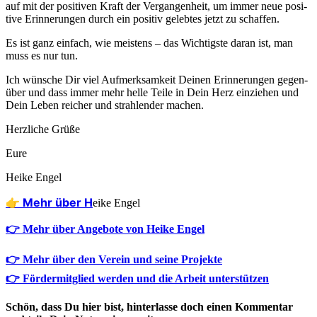
auf mit der posi­ti­ven Kraft der Ver­gan­gen­heit, um immer neue posi­
ti­ve Erin­ne­run­gen durch ein posi­tiv geleb­tes jetzt zu schaffen.
Es ist ganz ein­fach, wie meis­tens – das Wich­tigs­te dar­an ist, man
muss es nur tun.
Ich wün­sche Dir viel Auf­merk­sam­keit Dei­nen Erin­ne­run­gen gegen­
über und dass immer mehr hel­le Tei­le in Dein Herz ein­zie­hen und
Dein Leben rei­cher und strah­len­der machen.
Herz­li­che Grüße
Eure
Hei­ke Engel
👉 Mehr über H
eike Engel
👉 Mehr über Angebote von Heike Engel
👉 Mehr über den Verein und seine Projekte
👉 Fördermitglied werden und die Arbeit unterstützen
Schön, dass Du hier bist, hinterlasse doch einen Kommentar