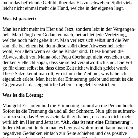
mehr das befrei­en­de Gefühl, über das Eis zu schwe­ben. Spürt viel­
leicht nicht ein­mal mehr die Hand, wel­che in der eige­nen liegt.
Was ist passiert:
Man ist nicht mehr im Hier und Jetzt, son­dern lebt in der Ver­gan­gen­
heit. Man hängt den Gedan­ken nach, betrach­tet jede Ver­let­zung,
wel­che noch nicht geheilt ist. Man ver­letzt sich selbst und die Per­
son, die bei einem ist, denn die­se spürt die­se Abwe­sen­heit sehr
wohl, vor allem wenn es klei­ne Kin­der sind. Die­se kön­nen die
Abwe­sen­heit von Mama oder Papa über­haupt nicht ver­ste­hen und
den­ken viel­leicht sogar, dass sie selbst ver­ant­wort­lich sind. Die Fol­
ge für einen selbst ist, dass die­se Zeit nicht wirk­lich gelebt wur­de.
Die­se Sät­ze kennt man oft, wo ist nur die Zeit hin, was habe ich
eigent­lich erlebt. Man hat in der Erin­ne­rung gelebt und somit ist die
Gegen­wart – das eigent­li­che Leben – unge­lebt verstrichen.
Was ist die Lösung:
Man geht Eis­lau­fen und die Erin­ne­rung kommt an die Per­son hoch.
Sofort ist die Tren­nung da und all der Schmerz. Nun gilt es auf­merk­
sam zu sein, das Bewusst­sein dafür zu haben, dass man nicht mehr
wirk­lich im Hier und Jetzt ist. “
Ah, das ist nur eine Erin­ne­rung
”.
Indem Moment, in dem man es bewusst wahr­nimmt, kann man den
nega­ti­ven Gedan­ken ein­fach zur Sei­te schie­ben und das posi­ti­ve