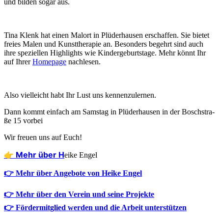
und bil­den sogar aus.
Tina Klenk hat einen Mal­ort in Plü­der­hau­sen erschaf­fen. Sie bie­tet
frei­es Malen und Kunst­the­ra­pie an. Beson­ders begehrt sind auch
ihre spe­zi­el­len High­lights wie Kin­der­ge­burts­ta­ge. Mehr könnt Ihr
auf Ihrer
Home­page
nachlesen.
Also viel­leicht habt Ihr Lust uns kennenzulernen.
Dann kommt ein­fach am Sams­tag in Plü­der­hau­sen in der Bosch­stra­
ße 15 vorbei
Wir freu­en uns auf Euch!
👉 Mehr über H
eike Engel
👉 Mehr über Angebote von Heike Engel
👉 Mehr über den Verein und seine Projekte
👉 Fördermitglied werden und die Arbeit unterstützen