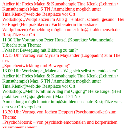
Ate­lier für Frei­es Malen & Kunst­the­ra­pie Tina Klenk (Leh­re­rin /
Kunst­the­ra­pie) Max. 6 TN / Anmel­dung mög­lich unter
Tina.Klenk@web.de/ Rest­plät­ze vor Ort
Work­shop: „Wild­pflan­zen im All­tag – ein­fach, schnell, gesund“ Hei­
ke Engel (Heil­prak­ti­ke­rin / Fach­be­ra­te­rin für ess­ba­re
Wild­pflan­zen) Anmel­dung mög­lich unter info@strahlemensch.de
Rest­plät­ze vor Ort
11.30 Uhr Vor­trag von Peter Hut­zel (Kon­rek­tor Wit­t­um­schu­le
Urbach) zum The­ma:
„Was hat Bewe­gung mit Bil­dung zu tun?“
12.15 Uhr Vor­trag von Myri­am Maylän­der (Logo­pä­din) zum The­
ma:
„Sprach­ent­wick­lung und Bewe­gung“
13.00 Uhr Work­shop: „Malen als Weg sich selbst zu ent­de­cken“
Ate­lier für Frei­es Malen & Kunst­the­ra­pie Tina Klenk (Leh­re­rin /
Kunst­the­ra­pie) Max. 6 TN / Anmel­dung mög­lich unter
Tina.Klenk@web.de/ Rest­plät­ze vor Ort
Work­shop: „Mehr Kraft im All­tag mit Qigong“ Hei­ke Engel (Heil­
prak­ti­ke­rin / Qigon­g­leh­re­rin) Max. 17 TN /
Anmel­dung mög­lich unter info@strahlemensch.de Rest­plät­ze wer­
den vor Ort ver­ge­ben
13.30 Uhr Vor­trag von Jochen Dep­pert (Psy­cho­mo­to­ri­ker) zum
The­ma:
„Psy­cho­Mo­to­rik – von psy­chisch-emo­tio­na­len und kör­per­li­chen
Zusam­men­hän­gen“