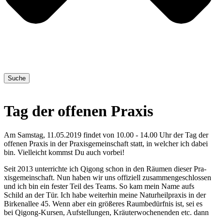
Suche
Tag der offenen Praxis
Am Samstag, 11.05.2019 findet von 10.00 - 14.00 Uhr der Tag der
offenen Praxis in der Praxisgemeinschaft statt, in welcher ich dabei
bin. Vielleicht kommst Du auch vorbei!
Seit 2013 unter­rich­te ich Qigong schon in den Räu­men die­ser Pra­
xis­ge­mein­schaft. Nun haben wir uns offi­zi­ell zusam­men­ge­schlos­sen
und ich bin ein fes­ter Teil des Teams. So kam mein Name aufs
Schild an der Tür. Ich habe wei­ter­hin mei­ne Natur­heil­pra­xis in der
Bir­ken­al­lee 45. Wenn aber ein grö­ße­res Raum­be­dürf­nis ist, sei es
bei Qigong-Kur­sen, Auf­stel­lun­gen, Kräu­ter­wo­chen­en­den etc. dann