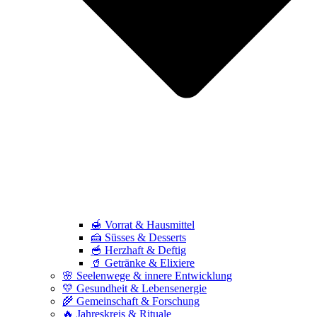
🍯 Vorrat & Hausmittel
🍰 Süsses & Desserts
🥣 Herzhaft & Deftig
🥤 Getränke & Elixiere
🌸 Seelenwege & innere Entwicklung
💛 Gesundheit & Lebensenergie
🌾 Gemeinschaft & Forschung
🔥 Jahreskreis & Rituale