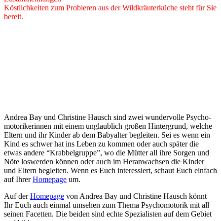
Köst­lich­kei­ten zum Pro­bie­ren aus der Wild­kräu­ter­kü­che steht für Sie
bereit.
Andrea Bay und Chris­ti­ne Hausch sind zwei wun­der­vol­le Psy­cho­
mo­to­ri­ke­rin­nen mit einem unglaub­lich gro­ßen Hin­ter­grund, wel­che
Eltern und ihr Kin­der ab dem Baby­al­ter beglei­ten. Sei es wenn ein
Kind es schwer hat ins Leben zu kom­men oder auch spä­ter die
etwas ande­re “Krab­bel­grup­pe”, wo die Müt­ter all ihre Sor­gen und
Nöte los­wer­den kön­nen oder auch im Her­an­wach­sen die Kin­der
und Eltern beglei­ten. Wenn es Euch inter­es­siert, schaut Euch ein­fach
auf Ihrer
Home­page
um.
Auf der
Home­page
von Andrea Bay und Chris­ti­ne Hausch könnt
Ihr Euch auch ein­mal umse­hen zum The­ma Psy­cho­mo­to­rik mit all
sei­nen Facet­ten. Die bei­den sind ech­te Spe­zia­lis­ten auf dem Gebiet