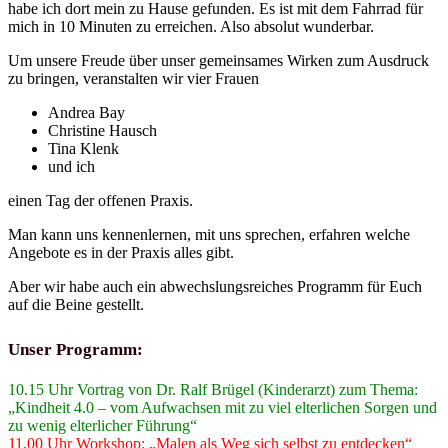
habe ich dort mein zu Hau­se gefun­den. Es ist mit dem Fahr­rad für
mich in 10 Minu­ten zu errei­chen. Also abso­lut wunderbar.
Um unse­re Freu­de über unser gemein­sa­mes Wir­ken zum Aus­druck
zu brin­gen, ver­an­stal­ten wir vier Frauen
Andrea Bay
Chris­ti­ne Hausch
Tina Klenk
und ich
einen Tag der offe­nen Praxis.
Man kann uns ken­nen­ler­nen, mit uns spre­chen, erfah­ren wel­che
Ange­bo­te es in der Pra­xis alles gibt.
Aber wir habe auch ein abwechs­lungs­rei­ches Pro­gramm für Euch
auf die Bei­ne gestellt.
Unser Programm:
10.15 Uhr Vor­trag von Dr. Ralf Brü­gel (Kin­der­arzt) zum The­ma:
„Kind­heit 4.0 – vom Auf­wach­sen mit zu viel elter­li­chen Sor­gen und
zu wenig elter­li­cher Füh­rung“
11.00 Uhr Work­shop: „Malen als Weg sich selbst zu ent­de­cken“