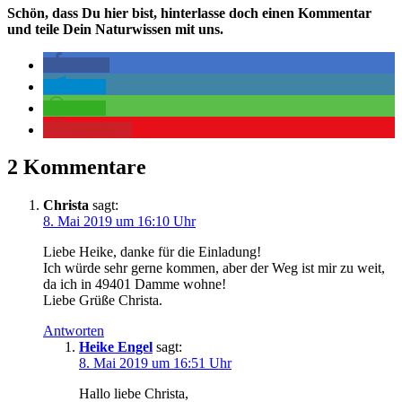
Schön, dass Du hier bist, hinterlasse doch einen Kommentar
und teile Dein Naturwissen mit uns.
teilen
teilen
teilen
merken
1
2 Kommentare
Christa
sagt:
8. Mai 2019 um 16:10 Uhr
Lie­be Hei­ke, dan­ke für die Einladung!
Ich wür­de sehr ger­ne kom­men, aber der Weg ist mir zu weit,
da ich in 49401 Dam­me wohne!
Lie­be Grü­ße Christa.
Antworten
Heike Engel
sagt:
8. Mai 2019 um 16:51 Uhr
Hal­lo lie­be Christa,