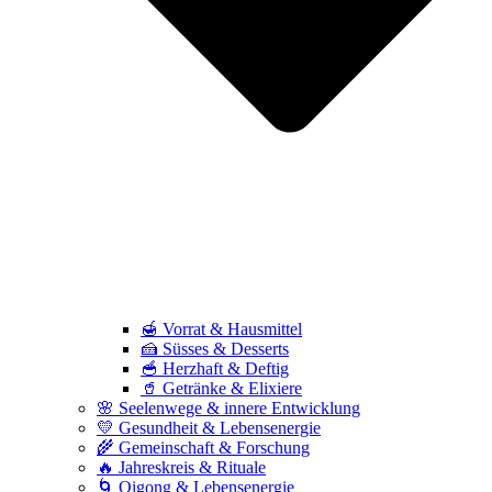
🍯 Vorrat & Hausmittel
🍰 Süsses & Desserts
🥣 Herzhaft & Deftig
🥤 Getränke & Elixiere
🌸 Seelenwege & innere Entwicklung
💛 Gesundheit & Lebensenergie
🌾 Gemeinschaft & Forschung
🔥 Jahreskreis & Rituale
🌀 Qigong & Lebensenergie