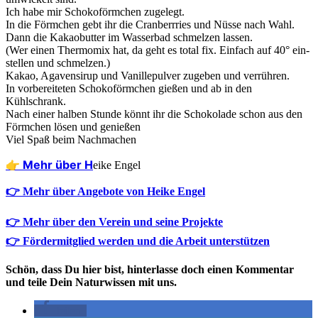
Ich habe mir Scho­ko­förm­chen zugelegt.
In die Förm­chen gebt ihr die Cran­berrries und Nüs­se nach Wahl.
Dann die Kakao­but­ter im Was­ser­bad schmel­zen lassen.
(Wer einen Ther­mo­mix hat, da geht es total fix. Ein­fach auf 40° ein­
stel­len und schmelzen.)
Kakao, Aga­ven­si­rup und Vanil­le­pul­ver zuge­ben und verrühren.
In vor­be­rei­te­ten Scho­ko­förm­chen gie­ßen und ab in den
Kühlschrank.
Nach einer hal­ben Stun­de könnt ihr die Scho­ko­la­de schon aus den
Förm­chen lösen und genießen
Viel Spaß beim Nachmachen
👉 Mehr über H
eike Engel
👉 Mehr über Angebote von Heike Engel
👉 Mehr über den Verein und seine Projekte
👉 Fördermitglied werden und die Arbeit unterstützen
Schön, dass Du hier bist, hinterlasse doch einen Kommentar
und teile Dein Naturwissen mit uns.
teilen