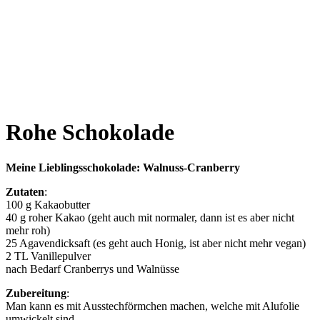
Rohe Schokolade
Mei­ne Lieb­lings­scho­ko­la­de: Walnuss-Cranberry
Zuta­ten
:
100 g Kakaobutter
40 g roher Kakao (geht auch mit nor­ma­ler, dann ist es aber nicht
mehr roh)
25 Aga­ven­dick­saft (es geht auch Honig, ist aber nicht mehr vegan)
2 TL Vanillepulver
nach Bedarf Cran­ber­rys und Walnüsse
Zube­rei­tung
:
Man kann es mit Aus­stech­förm­chen machen, wel­che mit Alu­fo­lie
umwi­ckelt sind.