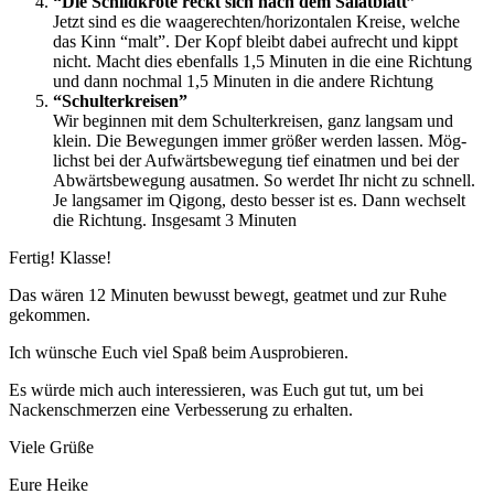
“Die Schild­krö­te reckt sich nach dem Salatblatt”
Jetzt sind es die waagerechten/horizontalen Krei­se, wel­che
das Kinn “malt”. Der Kopf bleibt dabei auf­recht und kippt
nicht. Macht dies eben­falls 1,5 Minu­ten in die eine Rich­tung
und dann noch­mal 1,5 Minu­ten in die ande­re Richtung
“Schul­ter­krei­sen”
Wir begin­nen mit dem Schul­ter­krei­sen, ganz lang­sam und
klein. Die Bewe­gun­gen immer grö­ßer wer­den las­sen. Mög­
lichst bei der Auf­wärts­be­we­gung tief ein­at­men und bei der
Abwärts­be­we­gung aus­at­men. So wer­det Ihr nicht zu schnell.
Je lang­sa­mer im Qigong, des­to bes­ser ist es. Dann wech­selt
die Rich­tung. Ins­ge­samt 3 Minuten
Fer­tig! Klasse!
Das wären 12 Minu­ten bewusst bewegt, geat­met und zur Ruhe
gekommen.
Ich wün­sche Euch viel Spaß beim Ausprobieren.
Es wür­de mich auch inter­es­sie­ren, was Euch gut tut, um bei
Nacken­schmer­zen eine Ver­bes­se­rung zu erhalten.
Vie­le Grüße
Eure Hei­ke