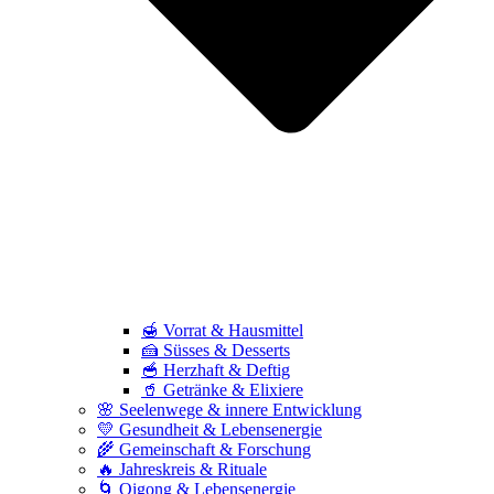
🍯 Vorrat & Hausmittel
🍰 Süsses & Desserts
🥣 Herzhaft & Deftig
🥤 Getränke & Elixiere
🌸 Seelenwege & innere Entwicklung
💛 Gesundheit & Lebensenergie
🌾 Gemeinschaft & Forschung
🔥 Jahreskreis & Rituale
🌀 Qigong & Lebensenergie