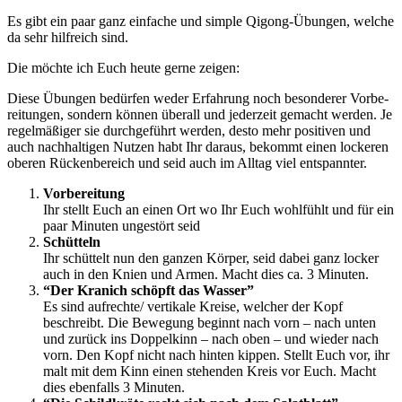
Es gibt ein paar ganz ein­fa­che und simp­le Qigong-Übun­gen, wel­che
da sehr hilf­reich sind.
Die möch­te ich Euch heu­te ger­ne zeigen:
Die­se Übun­gen bedür­fen weder Erfah­rung noch beson­de­rer Vor­be­
rei­tun­gen, son­dern kön­nen über­all und jeder­zeit gemacht wer­den. Je
regel­mä­ßi­ger sie durch­ge­führt wer­den, des­to mehr posi­ti­ven und
auch nach­hal­ti­gen Nut­zen habt Ihr dar­aus, bekommt einen locke­ren
obe­ren Rücken­be­reich und seid auch im All­tag viel entspannter.
Vor­be­rei­tung
Ihr stellt Euch an einen Ort wo Ihr Euch wohl­fühlt und für ein
paar Minu­ten unge­stört seid
Schüt­teln
Ihr schüt­telt nun den gan­zen Kör­per, seid dabei ganz locker
auch in den Knien und Armen. Macht dies ca. 3 Minuten.
“Der Kra­nich schöpft das Wasser”
Es sind aufrechte/ ver­ti­ka­le Krei­se, wel­cher der Kopf
beschreibt. Die Bewe­gung beginnt nach vorn – nach unten
und zurück ins Dop­pel­kinn – nach oben – und wie­der nach
vorn. Den Kopf nicht nach hin­ten kip­pen. Stellt Euch vor, ihr
malt mit dem Kinn einen ste­hen­den Kreis vor Euch. Macht
dies eben­falls 3 Minuten.