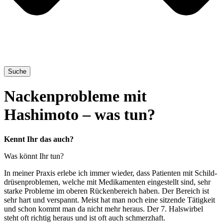
Suche
Nackenprobleme mit
Hashimoto – was tun?
Kennt Ihr das auch?
Was könnt Ihr tun?
In mei­ner Pra­xis erle­be ich immer wie­der, dass Pati­en­ten mit Schild­
drü­sen­pro­ble­men, wel­che mit Medi­ka­men­ten ein­ge­stellt sind, sehr
star­ke Pro­ble­me im obe­ren Rücken­be­reich haben. Der Bereich ist
sehr hart und ver­spannt. Meist hat man noch eine sit­zen­de Tätig­keit
und schon kommt man da nicht mehr her­aus. Der 7. Hals­wir­bel
steht oft rich­tig her­aus und ist oft auch schmerzhaft.