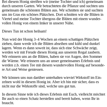
Bei die­sem Honig streif­ten wir (mei­ne Toch­ter und ich) gemein­sam
durch unse­ren Gar­ten. Wir betrach­te­ten die Pflan­ze und such­ten uns
gemein­sam die schöns­ten Blü­ten aus. Wir schnit­ten sie und such­ten
uns im Gras ein schö­nes Plätz­chen. Dort schnit­ten wir die Blü­ten in
Vier­tel und mei­ne Toch­ter über­goss die Blü­ten mit einem wun­der­
vol­len Honig von einem Imker in unse­rer Nähe.
Die­ses Tun ist schon heilsam!
Nun wird der Honig 3–4 Wochen an einem schat­ti­gen Plätz­chen
zie­hen, dann wer­de ich die Blü­ten absei­hen und kühl und dun­kel
lagern. Wenn es dann soweit ist, dass sich eine Schwä­che zeigt,
wer­den wir mit Freu­de die­sen Honig aus unse­rem Regal zau­bern.
Wir erin­nern uns an die Blü­ten, haben sie vor Augen, den Som­mer
die Wär­me. Wir erin­nern uns an unser gemein­sa­mes Erleb­nis und
wer­den z.b. einen Tee mit die­sem wun­der­vol­len Honig auf beson­de­
re Art und Wei­se geniessen.
Wir kön­nen uns nun dar­über unter­hal­ten wie­viel Wirk­stoff im Ein­
zel­nen wohl in die­sem Honig ist. Aber ich bin mir sicher, dass es
nicht nur die Wirk­stof­fe sind, wel­che uns gut tun.
In die­sem Sin­ne tei­le ich die­ses Erleb­nis mit Euch, viel­leicht möch­tet
Ihr auch so einen Schatz her­stel­len und bereit haben, wenn Ihr in
braucht.