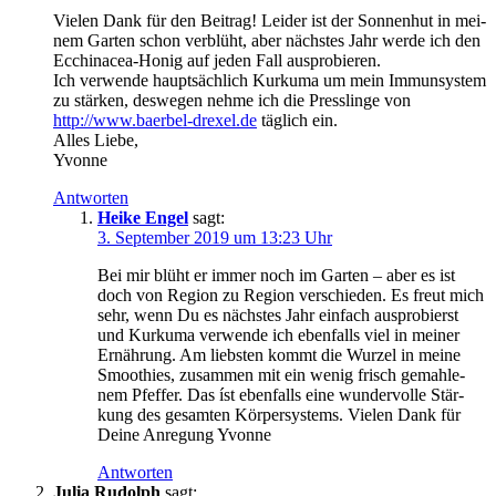
Vie­len Dank für den Bei­trag! Lei­der ist der Son­nen­hut in mei­
nem Gar­ten schon ver­blüht, aber nächs­tes Jahr wer­de ich den
Ecchinacea-Honig auf jeden Fall ausprobieren.
Ich ver­wen­de haupt­säch­lich Kur­ku­ma um mein Immun­sys­tem
zu stär­ken, des­we­gen neh­me ich die Press­lin­ge von
http://www.baerbel-drexel.de
täg­lich ein.
Alles Liebe,
Yvonne
Antworten
Heike Engel
sagt:
3. September 2019 um 13:23 Uhr
Bei mir blüht er immer noch im Gar­ten – aber es ist
doch von Regi­on zu Regi­on ver­schie­den. Es freut mich
sehr, wenn Du es nächs­tes Jahr ein­fach aus­pro­bierst
und Kur­ku­ma ver­wen­de ich eben­falls viel in mei­ner
Ernäh­rung. Am liebs­ten kommt die Wur­zel in mei­ne
Smoothies, zusam­men mit ein wenig frisch gemah­le­
nem Pfef­fer. Das íst eben­falls eine wun­der­vol­le Stär­
kung des gesam­ten Kör­per­sys­tems. Vie­len Dank für
Dei­ne Anre­gung Yvonne
Antworten
Julia Rudolph
sagt: