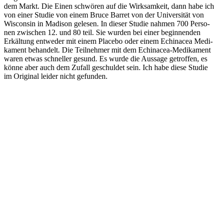
dem Markt. Die Einen schwö­ren auf die Wirk­sam­keit, dann habe ich
von einer Stu­die von einem Bruce Bar­ret von der Uni­ver­si­tät von
Wis­con­sin in Madi­son gele­sen. In die­ser Stu­die nah­men 700 Per­so­
nen zwi­schen 12. und 80 teil. Sie wur­den bei einer begin­nen­den
Erkäl­tung ent­we­der mit einem Pla­ce­bo oder einem Echinacea Medi­
ka­ment behan­delt. Die Teil­neh­mer mit dem Echinacea-Medi­ka­ment
waren etwas schnel­ler gesund. Es wur­de die Aus­sa­ge getrof­fen, es
kön­ne aber auch dem Zufall geschul­det sein. Ich habe die­se Stu­die
im Ori­gi­nal lei­der nicht gefunden.