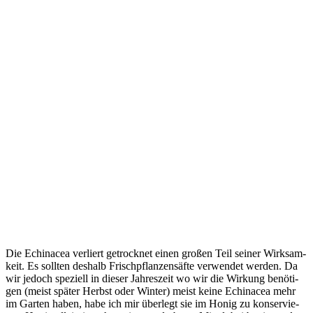
Die Echinacea ver­liert getrock­net einen gro­ßen Teil sei­ner Wirk­sam­
keit. Es soll­ten des­halb Frisch­pflan­zen­säf­te ver­wen­det wer­den. Da
wir jedoch spe­zi­ell in die­ser Jah­res­zeit wo wir die Wir­kung benö­ti­
gen (meist spä­ter Herbst oder Win­ter) meist kei­ne Echinacea mehr
im Gar­ten haben, habe ich mir über­legt sie im Honig zu kon­ser­vie­