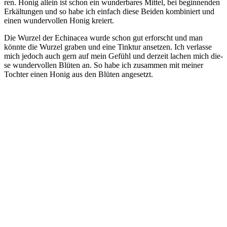
ren. Honig allein ist schon ein wun­der­ba­res Mit­tel, bei begin­nen­den
Erkäl­tun­gen und so habe ich ein­fach die­se Bei­den kom­bi­niert und
einen wun­der­vol­len Honig kreiert.
Die Wur­zel der Echinacea wur­de schon gut erforscht und man
könn­te die Wur­zel gra­ben und eine Tink­tur anset­zen. Ich ver­las­se
mich jedoch auch gern auf mein Gefühl und der­zeit lachen mich die­
se wun­der­vol­len Blü­ten an. So habe ich zusam­men mit mei­ner
Toch­ter einen Honig aus den Blü­ten angesetzt.