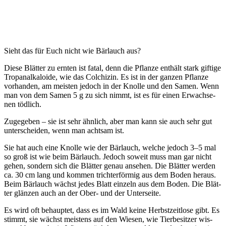
Sieht das für Euch nicht wie Bär­lauch aus?
Die­se Blät­ter zu ern­ten ist fatal, denn die Pflan­ze ent­hält stark gif­ti­ge
Tro­pa­nal­ka­lo­ide, wie das Col­chi­zin. Es ist in der gan­zen Pflan­ze
vor­han­den, am meis­ten jedoch in der Knol­le und den Samen. Wenn
man von dem Samen 5 g zu sich nimmt, ist es für einen Erwach­se­
nen tödlich.
Zuge­ge­ben – sie ist sehr ähn­lich, aber man kann sie auch sehr gut
unter­schei­den, wenn man acht­sam ist.
Sie hat auch eine Knol­le wie der Bär­lauch, wel­che jedoch 3–5 mal
so groß ist wie beim Bär­lauch. Jedoch soweit muss man gar nicht
gehen, son­dern sich die Blät­ter genau anse­hen. Die Blät­ter wer­den
ca. 30 cm lang und kom­men trich­ter­för­mig aus dem Boden her­aus.
Beim Bär­lauch wächst jedes Blatt ein­zeln aus dem Boden. Die Blät­
ter glän­zen auch an der Ober- und der Unterseite.
Es wird oft behaup­tet, dass es im Wald kei­ne Herbst­zeit­lo­se gibt. Es
stimmt, sie wächst meis­tens auf den Wie­sen, wie Tier­be­sit­zer wis­