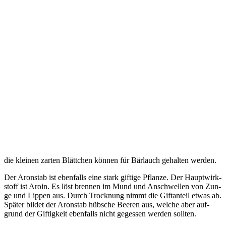
die klei­nen zar­ten Blätt­chen kön­nen für Bär­lauch gehal­ten werden.
Der Aron­stab ist eben­falls eine stark gif­ti­ge Pflan­ze. Der Haupt­wirk­
stoff ist Aroin. Es löst bren­nen im Mund und Anschwel­len von Zun­
ge und Lip­pen aus. Durch Trock­nung nimmt die Gift­an­teil etwas ab.
Spä­ter bil­det der Aron­stab hüb­sche Bee­ren aus, wel­che aber auf­
grund der Gif­tig­keit eben­falls nicht geges­sen wer­den sollten.