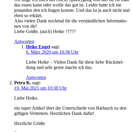
das essen kann oder wofür das gut ist. Lei­der hat­te ich nie
jeman­den den ich fra­gen konn­te. Und das ist ja auch nicht mal
eben so erklärt.
Also vie­len Dank noch­mal für die ver­ständ­li­chen Infor­ma­tio­
nen von dir!
Lie­be Grü­ße, (auch) Heike ?????
Antworten
Heike Engel
sagt:
6. März 2020 um 10:38 Uhr
Lie­be Hei­ke – Vie­len Dank für die­se lie­be Rück­mel­
dung und sehr ger­ne mache ich das.
Antworten
Petra K.
sagt:
19. Mai 2021 um 10:38 Uhr
Lie­be Heike,
ein super Arti­kel über die Unter­schie­de von Bär­lauch zu den
gif­ti­gen Ver­tre­tern. Herz­li­chen Dank dafür!
Herz­li­che Grüße