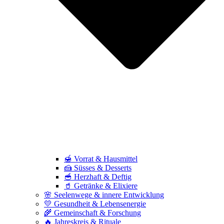
🍯 Vorrat & Hausmittel
🍰 Süsses & Desserts
🥣 Herzhaft & Deftig
🥤 Getränke & Elixiere
🌸 Seelenwege & innere Entwicklung
💛 Gesundheit & Lebensenergie
🌾 Gemeinschaft & Forschung
🔥 Jahreskreis & Rituale