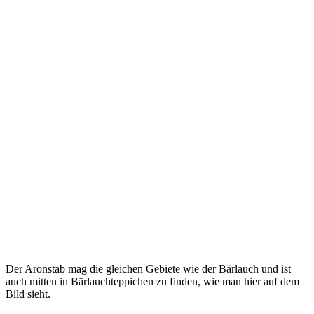
Der Aron­stab mag die glei­chen Gebie­te wie der Bär­lauch und ist
auch mit­ten in Bär­lauch­tep­pi­chen zu fin­den, wie man hier auf dem
Bild sieht.