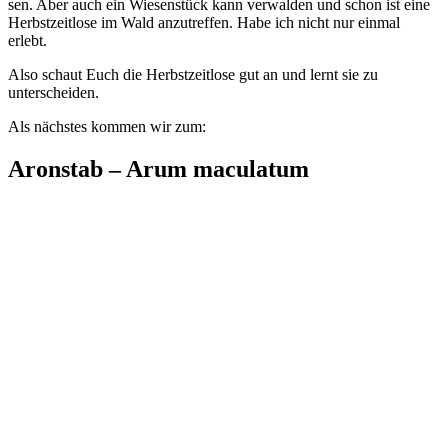
sen. Aber auch ein Wie­sen­stück kann ver­wal­den und schon ist eine
Herbst­zeit­lo­se im Wald anzu­tref­fen. Habe ich nicht nur ein­mal
erlebt.
Also schaut Euch die Herbst­zeit­lo­se gut an und lernt sie zu
unterscheiden.
Als nächs­tes kom­men wir zum:
Aronstab – Arum maculatum