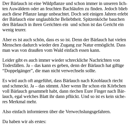
Der Bär­lauch ist eine Wild­pflan­ze und schon immer in unse­ren lich­
ten Auwäl­dern oder an feuch­ten Bach­läu­fen zu fin­den. Jedoch blieb
auch die­se Pflan­ze lan­ge unbe­ach­tet. Doch seit eini­gen Jah­ren erlebt
der Bär­lauch eine unglaub­li­che Beliebt­heit. Spit­zen­kö­che bau­chen
den Bär­lauch in ihren Gerich­ten ein und schon ist das Gericht ein
wenig teurer.
Aber es ist auch schön, dass es so ist. Denn der Bär­lauch hat vie­len
Men­schen dadurch wie­der den Zugang zur Natur ermög­licht. Dass
man was von drau­ßen vom Wald ein­fach essen kann.
Lei­der gibt es auch immer wie­der schreck­li­che Nach­rich­ten von
Todes­fäl­len. Ja – das kann es geben, denn der Bär­lauch hat gif­ti­ge
“Dop­pel­gän­ger”, die man nicht ver­wech­seln sollte.
Es wird auch oft ange­führt, dass Bär­lauch nach Knob­lauch riecht
und schmeckt. Ja – das stimmt. Aber wenn Ihr schon ein Körb­chen
voll Bär­lauch gesam­melt habt, dann rie­chen Eure Fin­ger nach Bär­
lauch, egal wel­ches Blatt ihr dann pflückt. Und so ist es kein siche­
res Merk­mal mehr.
Also ein­fach infor­mie­ren über die Verwechslungsgefahren.
Da haben wir als erstes: