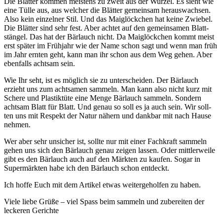
Die Blät­ter kom­men meis­tens zu zweit aus der Wur­zel. Es sieht wie
eine Tül­le aus, aus wel­cher die Blät­ter gemein­sam her­aus­wach­sen.
Also kein ein­zel­ner Stil. Und das Mai­glöck­chen hat kei­ne Zwie­bel.
Die Blät­ter sind sehr fest. Aber ach­tet auf den gemein­sa­men Blatt­
stän­gel. Das hat der Bär­lauch nicht. Da Mai­glöck­chen kommt meist
erst spä­ter im Früh­jahr wie der Name schon sagt und wenn man früh
im Jahr ern­ten geht, kann man ihr schon aus dem Weg gehen. Aber
eben­falls acht­sam sein.
Wie Ihr seht, ist es mög­lich sie zu unter­schei­den. Der Bär­lauch
erzieht uns zum acht­sa­men sam­meln. Man kann also nicht kurz mit
Sche­re und Plas­tik­tü­te eine Men­ge Bär­lauch sam­meln. Son­dern
acht­sam Blatt für Blatt. Und genau so soll es ja auch sein. Wir soll­
ten uns mit Respekt der Natur nähern und dank­bar mit nach Hau­se
nehmen.
Wer aber sehr unsi­cher ist, soll­te nur mit einer Fach­kraft sam­meln
gehen uns sich den Bär­lauch genau zei­gen las­sen. Oder mitt­ler­wei­le
gibt es den Bär­lauch auch auf den Märk­ten zu kau­fen. Sogar in
Super­märk­ten habe ich den Bär­lauch schon entdeckt.
Ich hof­fe Euch mit dem Arti­kel etwas wei­ter­ge­hol­fen zu haben.
Vie­le lie­be Grü­ße – viel Spass beim sam­meln und zube­rei­ten der
lecke­ren Gerichte