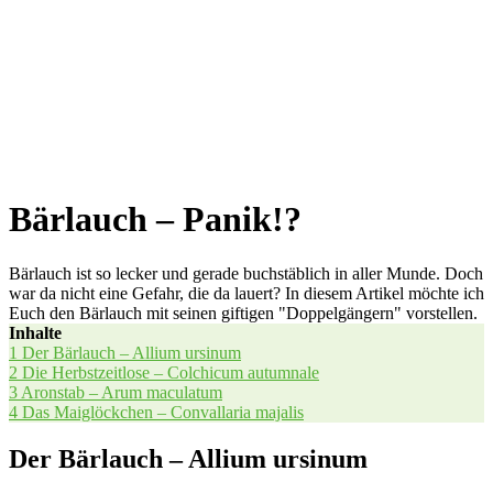
Bärlauch – Panik!?
Bärlauch ist so lecker und gerade buchstäblich in aller Munde. Doch
war da nicht eine Gefahr, die da lauert? In diesem Artikel möchte ich
Euch den Bärlauch mit seinen giftigen "Doppelgängern" vorstellen.
Inhal­te
1
Der Bär­lauch – Alli­um ursinum
2
Die Herbst­zeit­lo­se – Col­chi­cum autumnale
3
Aron­stab – Arum maculatum
4
Das Mai­glöck­chen – Con­vall­aria majalis
Der Bärlauch – Allium ursinum