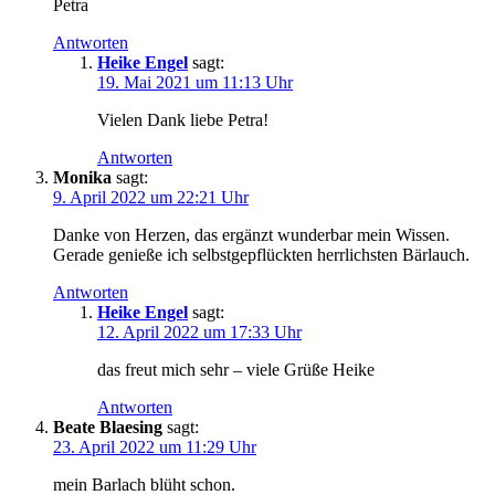
Petra
Antworten
Heike Engel
sagt:
19. Mai 2021 um 11:13 Uhr
Vie­len Dank lie­be Petra!
Antworten
Monika
sagt:
9. April 2022 um 22:21 Uhr
Dan­ke von Her­zen, das ergänzt wun­der­bar mein Wis­sen.
Gera­de genie­ße ich selbst­ge­pflück­ten herr­lichs­ten Bärlauch.
Antworten
Heike Engel
sagt:
12. April 2022 um 17:33 Uhr
das freut mich sehr – vie­le Grü­ße Heike
Antworten
Beate Blaesing
sagt:
23. April 2022 um 11:29 Uhr
mein Bar­lach blüht schon.