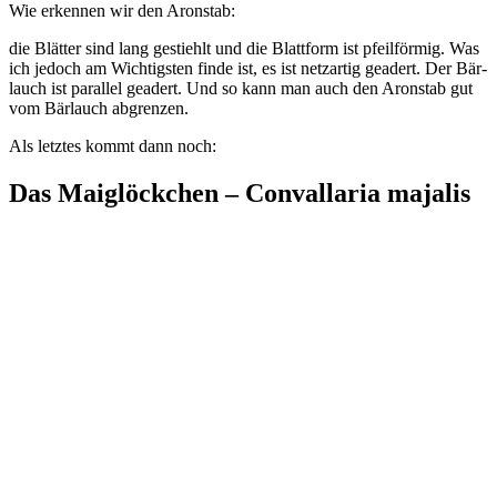
Wie erken­nen wir den Aronstab:
die Blät­ter sind lang gestiehlt und die Blatt­form ist pfeil­för­mig. Was
ich jedoch am Wich­tigs­ten fin­de ist, es ist netz­ar­tig geadert. Der Bär­
lauch ist par­al­lel geadert. Und so kann man auch den Aron­stab gut
vom Bär­lauch abgrenzen.
Als letz­tes kommt dann noch:
Das Maiglöckchen – Convallaria majalis