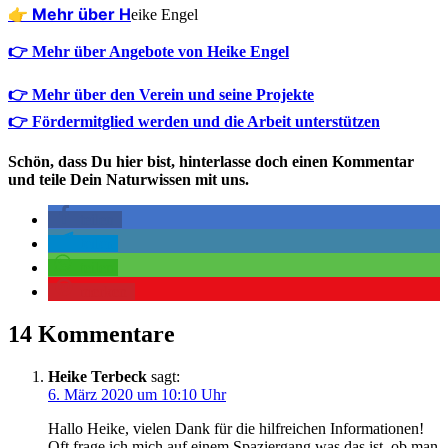
👉 Mehr über H
eike Engel
👉 Mehr über Angebote von Heike Engel
👉 Mehr über den Verein und seine Projekte
👉 Fördermitglied werden und die Arbeit unterstützen
Schön, dass Du hier bist, hinterlasse doch einen Kommentar
und teile Dein Naturwissen mit uns.
teilen
teilen
teilen
merken
14 Kommentare
Heike Terbeck
sagt:
6. März 2020 um 10:10 Uhr
Hal­lo Hei­ke, vie­len Dank für die hilf­rei­chen Infor­ma­tio­nen!
Oft fra­ge ich mich auf einem Spa­zier­gang was das ist, ob man