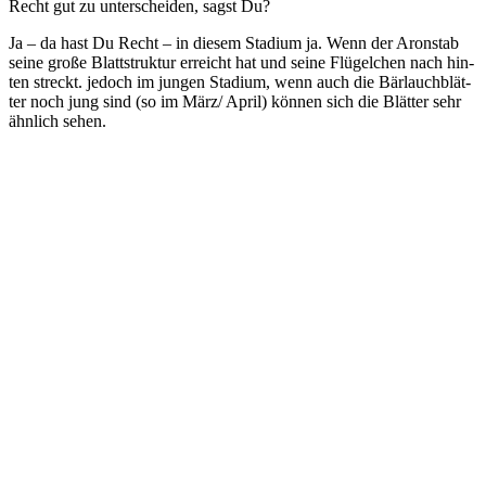
Recht gut zu unter­schei­den, sagst Du?
Ja – da hast Du Recht – in die­sem Sta­di­um ja. Wenn der Aron­stab
sei­ne gro­ße Blatt­struk­tur erreicht hat und sei­ne Flü­gel­chen nach hin­
ten streckt. jedoch im jun­gen Sta­di­um, wenn auch die Bär­lauch­blät­
ter noch jung sind (so im März/ April) kön­nen sich die Blät­ter sehr
ähn­lich sehen.