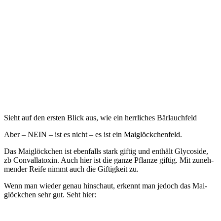
Sieht auf den ers­ten Blick aus, wie ein herr­li­ches Bärlauchfeld
Aber – NEIN – ist es nicht – es ist ein Maiglöckchenfeld.
Das Mai­glöck­chen ist eben­falls stark gif­tig und ent­hält Gly­co­si­de,
zb Con­val­la­to­xin. Auch hier ist die gan­ze Pflan­ze gif­tig. Mit zuneh­
men­der Rei­fe nimmt auch die Gif­tig­keit zu.
Wenn man wie­der genau hin­schaut, erkennt man jedoch das Mai­
glöck­chen sehr gut. Seht hier: