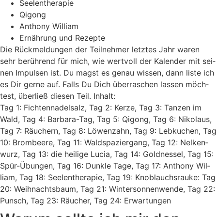
See­len­the­ra­pie
Qigong
Antho­ny William
Ernäh­rung und Rezepte
Die Rück­mel­dun­gen der Teil­neh­mer letz­tes Jahr waren
sehr berüh­rend für mich, wie wert­voll der Kalen­der mit sei­
nen Impul­sen ist. Du magst es genau wis­sen, dann lis­te ich
es Dir ger­ne auf. Falls Du Dich über­ra­schen las­sen möch­
test, über­ließ die­sen Teil. Inhalt:
Tag 1: Fich­ten­na­del­salz, Tag 2: Ker­ze, Tag 3: Tan­zen im
Wald, Tag 4: Bar­ba­ra-Tag, Tag 5: Qigong, Tag 6: Niko­laus,
Tag 7: Räu­chern, Tag 8: Löwen­zahn, Tag 9: Leb­ku­chen, Tag
10: Brom­bee­re, Tag 11: Wald­spa­zier­gang, Tag 12: Nel­ken­
wurz, Tag 13: die hei­li­ge Lucia, Tag 14: Gold­nes­sel, Tag 15:
Spür-Übun­gen, Tag 16: Dunk­le Tage, Tag 17: Antho­ny Wil­
liam, Tag 18: See­len­the­ra­pie, Tag 19: Knob­lauch­s­rau­ke: Tag
20: Weih­nachts­baum, Tag 21: Win­ter­son­nen­wen­de, Tag 22:
Punsch, Tag 23: Räu­cher, Tag 24: Erwartungen