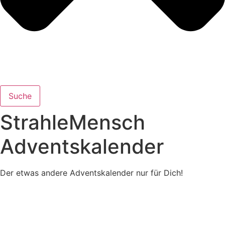
Suche
StrahleMensch
Adventskalender
Der etwas ande­re Advents­ka­len­der nur für Dich!