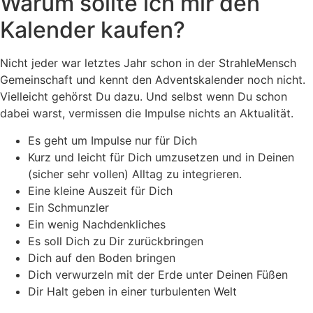
Warum sollte ich mir den
Kalender kaufen?
Nicht jeder war letz­tes Jahr schon in der Strah­le­Mensch
Gemein­schaft und kennt den Advents­ka­len­der noch nicht.
Viel­leicht gehörst Du dazu. Und selbst wenn Du schon
dabei warst, ver­mis­sen die Impul­se nichts an Aktualität.
Es geht um Impul­se nur für Dich
Kurz und leicht für Dich umzu­set­zen und in Dei­nen
(sicher sehr vol­len) All­tag zu integrieren.
Eine klei­ne Aus­zeit für Dich
Ein Schmunz­ler
Ein wenig Nachdenkliches
Es soll Dich zu Dir zurückbringen
Dich auf den Boden bringen
Dich ver­wur­zeln mit der Erde unter Dei­nen Füßen
Dir Halt geben in einer tur­bu­len­ten Welt