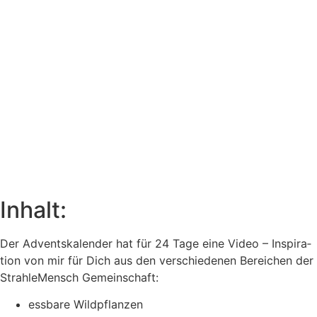
Inhalt:
Der Advents­ka­len­der hat für 24 Tage eine Video – Inspi­ra­
ti­on von mir für Dich aus den ver­schie­de­nen Berei­chen der
Strah­le­Mensch Gemeinschaft:
ess­ba­re Wildpflanzen