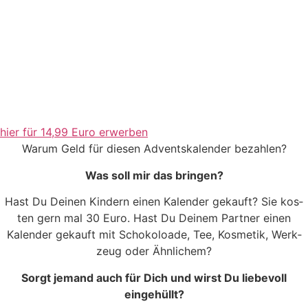
hier für 14,99 Euro erwerben
War­um Geld für die­sen Advents­ka­len­der bezahlen?
Was soll mir das bringen?
Hast Du Dei­nen Kin­dern einen Kalen­der gekauft? Sie kos­
ten gern mal 30 Euro. Hast Du Dei­nem Part­ner einen
Kalen­der gekauft mit Scho­ko­loa­de, Tee, Kos­me­tik, Werk­
zeug oder Ähnlichem?
Sorgt jemand auch für Dich und wirst Du lie­be­voll
eingehüllt?