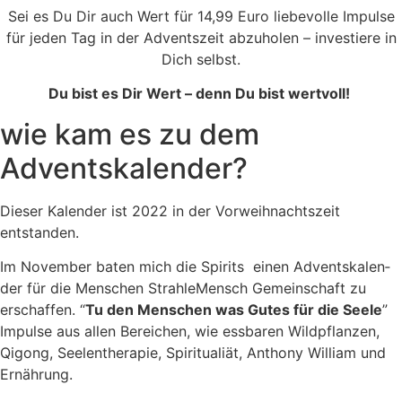
Sei es Du Dir auch Wert für 14,99 Euro lie­be­vol­le Impul­se
für jeden Tag in der Advents­zeit abzu­ho­len – inves­tie­re in
Dich selbst.
Du bist es Dir Wert – denn Du bist wertvoll!
wie kam es zu dem
Adventskalender?
Die­ser Kalen­der ist 2022 in der Vor­weih­nachts­zeit
entstanden.
Im Novem­ber baten mich die Spi­rits einen Advents­ka­len­
der für die Men­schen Strah­le­Mensch Gemein­schaft zu
erschaf­fen. “
Tu den Men­schen was Gutes für die See­le
”
Impul­se aus allen Berei­chen, wie ess­ba­ren Wild­pflan­zen,
Qigong, See­len­the­ra­pie, Spi­ri­tua­li­ät, Antho­ny Wil­liam und
Ernährung.