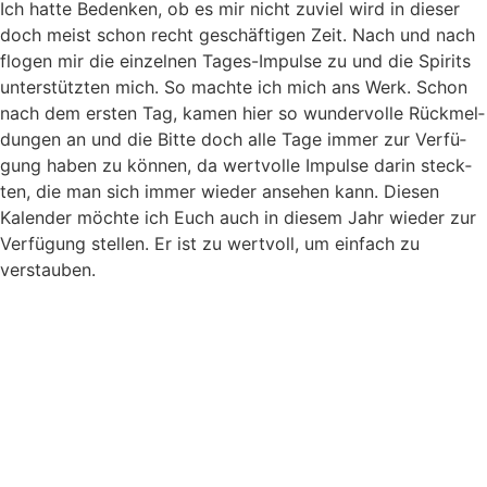
Ich hat­te Beden­ken, ob es mir nicht zuviel wird in die­ser
doch meist schon recht geschäf­ti­gen Zeit. Nach und nach
flo­gen mir die ein­zel­nen Tages-Impul­se zu und die Spi­rits
unter­stütz­ten mich. So mach­te ich mich ans Werk. Schon
nach dem ers­ten Tag, kamen hier so wun­der­vol­le Rück­mel­
dun­gen an und die Bit­te doch alle Tage immer zur Ver­fü­
gung haben zu kön­nen, da wert­vol­le Impul­se dar­in steck­
ten, die man sich immer wie­der anse­hen kann. Die­sen
Kalen­der möch­te ich Euch auch in die­sem Jahr wie­der zur
Ver­fü­gung stel­len. Er ist zu wert­voll, um ein­fach zu
verstauben.