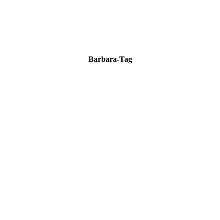
Bar­ba­ra-Tag