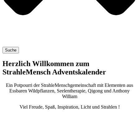
Suche
Herzlich Willkommen zum
StrahleMensch Adventskalender
Ein Pot­pour­ri der Strah­le­Mensch­ge­mein­schaft mit Ele­men­ten aus
Ess­ba­ren Wild­pflan­zen, See­len­the­ra­pie, Qigong und Antho­ny
William
Viel Freu­de, Spaß, Inspi­ra­ti­on, Licht und Strahlen !