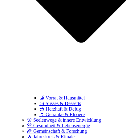
🍯 Vorrat & Hausmittel
🍰 Süsses & Desserts
🥣 Herzhaft & Deftig
🥤 Getränke & Elixiere
🌸 Seelenwege & innere Entwicklung
💛 Gesundheit & Lebensenergie
🌾 Gemeinschaft & Forschung
🔥 Jahreskreis & Rituale