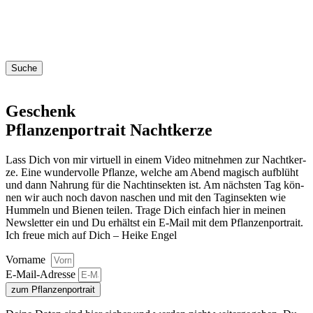
Suche
Geschenk
Pflanzenportrait Nachtkerze
Lass Dich von mir vir­tu­ell in einem Video mit­neh­men zur Nacht­ker­
ze. Eine wun­der­vol­le Pflan­ze, wel­che am Abend magisch auf­blüht
und dann Nah­rung für die Nacht­in­sek­ten ist. Am nächs­ten Tag kön­
nen wir auch noch davon naschen und mit den Tag­in­sek­ten wie
Hum­meln und Bie­nen tei­len. Tra­ge Dich ein­fach hier in mei­nen
News­let­ter ein und Du erhältst ein E‑Mail mit dem Pflan­zen­por­trait.
Ich freue mich auf Dich – Hei­ke Engel
Vorname
E‑Mail-Adres­se
zum Pflanzenportrait