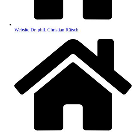
Web­site Dr. phil. Chris­ti­an Rätsch