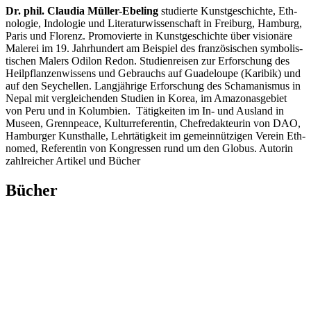
Dr. phil. Clau­dia Mül­ler-Ebe­l­ing
stu­dier­te Kunst­ge­schich­te, Eth­
no­lo­gie, Indo­lo­gie und Lite­ra­tur­wis­sen­schaft in Frei­burg, Ham­burg,
Paris und Flo­renz. Pro­mo­vier­te in Kunst­ge­schich­te über visio­nä­re
Male­rei im 19. Jahr­hun­dert am Bei­spiel des fran­zö­si­schen sym­bo­lis­
ti­schen Malers Odi­lon Redon. Stu­di­en­rei­sen zur Erfor­schung des
Heil­pflan­zen­wis­sens und Gebrauchs auf Gua­de­lou­pe (Kari­bik) und
auf den Sey­chel­len. Lang­jäh­ri­ge Erfor­schung des Scha­ma­nis­mus in
Nepal mit ver­glei­chen­den Stu­di­en in Korea, im Ama­zo­nas­ge­biet
von Peru und in Kolum­bi­en. Tätig­kei­ten im In- und Aus­land in
Muse­en, Grenn­peace, Kul­tur­re­fe­ren­tin, Chef­re­dak­teu­rin von DAO,
Ham­bur­ger Kunst­hal­le, Lehr­tä­tig­keit im gemein­nüt­zi­gen Ver­ein Eth­
no­med, Refe­ren­tin von Kon­gres­sen rund um den Glo­bus. Autorin
zahl­rei­cher Arti­kel und Bücher
Bücher