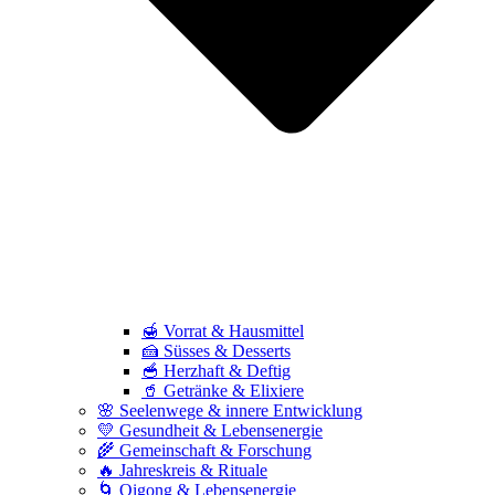
🍯 Vorrat & Hausmittel
🍰 Süsses & Desserts
🥣 Herzhaft & Deftig
🥤 Getränke & Elixiere
🌸 Seelenwege & innere Entwicklung
💛 Gesundheit & Lebensenergie
🌾 Gemeinschaft & Forschung
🔥 Jahreskreis & Rituale
🌀 Qigong & Lebensenergie