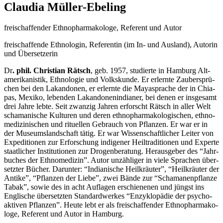
Claudia Müller-Ebeling
frei­schaf­fen­der Eth­no­phar­ma­ko­lo­ge, Refe­rent und Autor
frei­schaf­fen­de Eth­no­lo­gin, Refe­ren­tin (im In- und Aus­land), Autorin
und Übersetzerin
Dr
. phil. Chris­ti­an Rätsch
, geb. 1957, stu­dier­te in Ham­burg Alt­
ame­ri­ka­nis­tik, Eth­no­lo­gie und Volks­kun­de. Er erlern­te Zau­ber­sprü­
chen bei den Lakan­do­nen, er erlern­te die Maya­spra­che der in Chia­
pas, Mexi­ko, leben­den Lakan­do­nen­in­dia­ner, bei denen er ins­ge­samt
drei Jah­re leb­te. Seit zwan­zig Jah­ren erforscht Rätsch in aller Welt
scha­ma­ni­sche Kul­tu­ren und deren eth­no­phar­ma­ko­lo­gi­schen, eth­no­
me­di­zi­ni­schen und ritu­el­len Gebrauch von Pflan­zen. Er war er in
der Muse­ums­land­schaft tätig. Er war Wis­sen­schaft­li­cher Lei­ter von
Expe­di­tio­nen zur Erfor­schung indi­ge­ner Heil­tra­di­tio­nen und Exper­te
staat­li­cher Insti­tu­tio­nen zur Dro­gen­be­ra­tung. Her­aus­ge­ber des “Jahr­
bu­ches der Eth­no­me­di­zin”. Autor unzäh­li­ger in vie­le Spra­chen über­
setz­ter Bücher. Dar­un­ter: “India­ni­sche Heil­kräu­ter”, “Heil­kräu­ter der
Anti­ke”, “Pflan­zen der Lie­be”, zwei Bän­de zur “Scha­ma­nen­pflan­ze
Tabak”, sowie des in acht Auf­la­gen erschie­ne­nen und jüngst ins
Eng­li­sche über­setz­ten Stan­dard­wer­kes “Enzy­klo­pä­die der psy­cho­
ak­ti­ven Pflan­zen”. Heu­te lebt er als frei­schaf­fen­der Eth­no­phar­ma­ko­
lo­ge, Refe­rent und Autor in Hamburg.