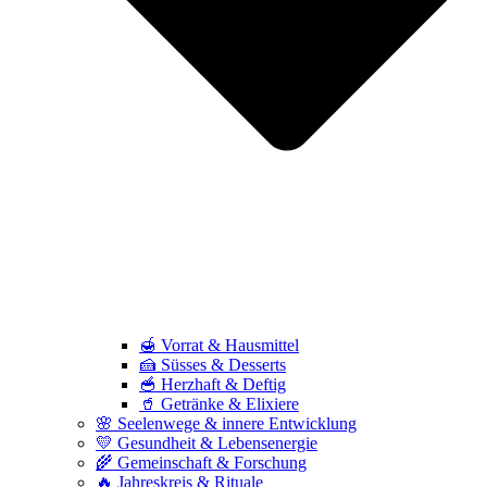
🍯 Vorrat & Hausmittel
🍰 Süsses & Desserts
🥣 Herzhaft & Deftig
🥤 Getränke & Elixiere
🌸 Seelenwege & innere Entwicklung
💛 Gesundheit & Lebensenergie
🌾 Gemeinschaft & Forschung
🔥 Jahreskreis & Rituale