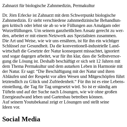
Zahn­arzt für bio­lo­gi­sche Zahn­me­di­zin, Permakultur
Dr. Jörn Erle­cke ist Zahn­arzt mit dem Schwer­punkt bio­lo­gi­sche
Zahn­me­di­zin. Er sieht ver­schie­de­ne zahn­me­di­zi­ni­sche Behand­lun­
gen kri­tisch oder lehnt sie ab so wie Fül­lun­gen aus Amal­gam oder
Wur­zel­fül­lun­gen. Um sei­nem ganz­heit­li­chen Ansatz gerecht zu wer­
den, arbei­tet er mit einem Netz­werk aus Spe­zia­lis­ten zusammen.
Die Art und Wei­se, wie wir uns ernäh­ren, ist für ihn ein wich­ti­ger
Schlüs­sel zur Gesund­heit. Da die kon­ven­tio­nell-indus­tri­el­le Land­
wirt­schaft die Gesetz­te der Natur kon­se­quent miss­ach­tet, igno­riert
und sogar dage­gen arbei­tet, war für ihn klar, dass die Selbst­ver­sor­
gung die Lösung ist. Des­halb beschäf­tigt er sich seit 12 Jah­ren mit
dem The­ma Per­ma­kul­tur und dem aut­ar­ken Leben in Har­mo­nie mit
der Natur. Er sagt: “Die Beschäf­ti­gung mit der Natur und ihren
Abläu­fen und der Respekt vor allen Wesen und Mit­ge­schöp­fen führt
letzt­end­lich zu Glück und Zufrie­den­heit.“ Für ihn ist es eine Lebens­
ein­stel­lung, die Tag für Tag umge­setzt wird. So ist er stän­dig am
Tüf­teln und auf der Suche nach Lösun­gen, wie wir ohne gro­ßen
Ener­gie­auf­wand leben und Gar­ten­bau betrei­ben können.
Auf sei­nem You­tube­ka­nal zeigt er Lösun­gen und stellt sei­ne
Ideen vor.
Social Media