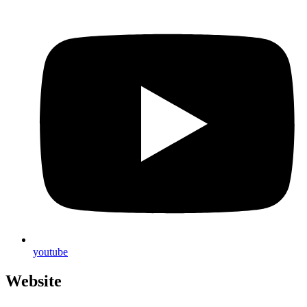
you­tube
Website