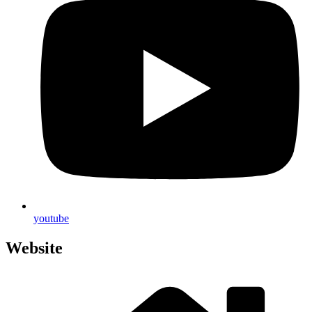
you­tube
Website