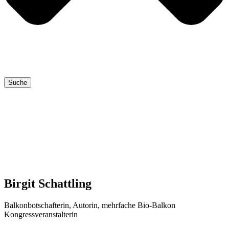
Suche
Birgit Schattling
Bal­kon­bot­schaf­te­rin, Autorin, mehr­fa­che Bio-Bal­kon
Kongressveranstalterin