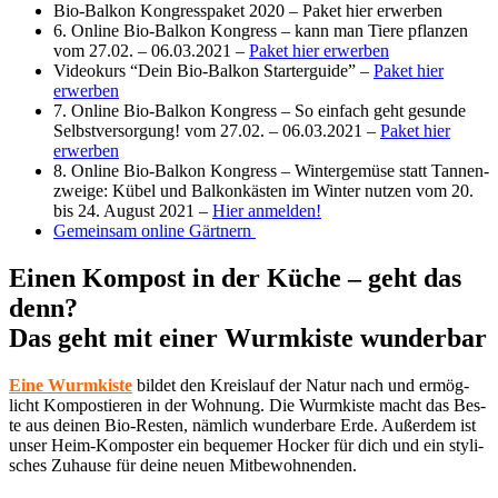
Bio-Bal­kon Kon­gress­pa­ket 2020 – Paket hier erwerben
6. Online Bio-Bal­kon Kon­gress – kann man Tie­re pflan­zen
vom 27.02. – 06.03.2021 –
Paket hier erwerben
Video­kurs “Dein Bio-Bal­kon Star­t­er­gui­de” –
Paket hier
erwerben
7. Online Bio-Bal­kon Kon­gress – So ein­fach geht gesun­de
Selbst­ver­sor­gung! vom 27.02. – 06.03.2021 –
Paket hier
erwerben
8. Online Bio-Bal­kon Kon­gress – Win­ter­ge­mü­se statt Tan­nen­
zwei­ge: Kübel und Bal­kon­käs­ten im Win­ter nut­zen vom 20.
bis 24. August 2021 –
Hier anmel­den!
Gemein­sam online Gärtnern
Einen Kompost in der Küche – geht das
denn?
Das geht mit einer Wurmkiste wunderbar
Eine Wurm­kis­te
bil­det den Kreis­lauf der Natur nach und ermög­
licht Kom­pos­tie­ren in der Woh­nung. Die Wurm­kis­te macht das Bes­
te aus dei­nen Bio-Res­ten, näm­lich wun­der­ba­re Erde. Außer­dem ist
unser Heim-Kom­pos­ter ein beque­mer Hocker für dich und ein sty­li­
sches Zuhau­se für dei­ne neu­en Mitbewohnenden.