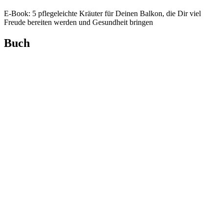
E‑Book: 5 pfle­ge­leich­te Kräu­ter für Dei­nen Bal­kon, die Dir viel
Freu­de berei­ten wer­den und Gesund­heit bringen
Buch