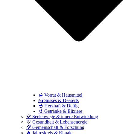
🍯 Vorrat & Hausmittel
🍰 Süsses & Desserts
🥣 Herzhaft & Deftig
🥤 Getränke & Elixiere
🌸 Seelenwege & innere Entwicklung
💛 Gesundheit & Lebensenergie
🌾 Gemeinschaft & Forschung
🔥 Jahreskreis & Rituale