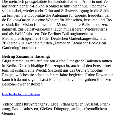
Die mehr­fach preis­ge­krön­te Bal­kon­bot­schaf­te­rin, Autorin und Ver­
an­stal­te­rin der Bio-Bal­kon Kon­gres­se hilft (nicht nur) Stadt­men­
schen dabei, wie­der mehr Grün und Selbst­ver­sor­gung in die Städ­te
zu brin­gen. Sie gibt prak­ti­sche Anlei­tung für üppi­ge, freu­de­brin­gen­
de Bal­kon-Oasen, die eine Wohl­tat für Men­schen, Insek­ten und Tie­
re sind. Ihre Visi­on ist, dass mehr Men­schen ihre Bal­ko­ne nut­zen:
natur­nah, zur Selbst­ver­sor­gung (auch mit ess­ba­ren Wild­kräu­tern)
und als Wohl­fühl­oa­sen. Die Ber­li­ner Balkongärtnerin ist
Medienpreisträgerin 2018 der Deut­schen Gar­ten­bau­ge­sell­schaft.
2017 und 2019 war sie für den „Euro­pean Award for Eco­lo­gi­cal
Gar­dening“ nominiert.
Bei­trag-Zusam­men­fas­sung:
Bir­git nimmt uns mit auf ihre nur 4 und 5 m² gro­ße Bal­ko­nen mit­ten
in Ber­lin. Die reich­hal­ti­ge Pflan­zen­pracht, auch auf den Fens­ter­bret­
tern, ist ein­fach eine Wucht. Sie zeigt uns das Grü­ne Smoothie
Rezept, wel­ches sie schon meh­re­re Jah­re beglei­tet. Grü­ne Power pur
kann ich da nur sagen. Lasst Euch ein­fach von der grü­nen Pflan­zen-
Bal­kon-Power anstecken.
Geschenke bei Bio-Balkon
:
Video: Tipps für Anfän­ger zu Erde, Pflanz­ge­fä­ßen, Aus­saat, Pflan­
zung, Bezugs­adres­sen, Gie­ßen, Dün­gung, anfän­ger­freund­li­chem
Gemüse