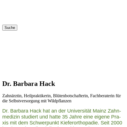
Suche
Dr. Barbara Hack
Zahn­ärz­tin, Heil­prak­ti­ke­rin, Blü­ten­bot­schaf­te­rin, Fach­be­ra­te­rin für
die Selbst­ver­sor­gung mit Wildpflanzen
Dr. Bar­ba­ra Hack hat an der Uni­ver­si­tät Mainz Zahn­
me­di­zin stu­diert und hat­te 35 Jah­re eine eige­ne Pra­
xis mit dem Schwer­punkt Kie­fer­or­tho­pa­die. Seit 2000