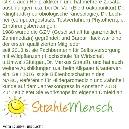
ist sie auch Heil­prak­ti­ke­rin und hat meh­re­re Zusatz­
aus­bi­dun­gen
u.a. bei Dr. Voll (Elek­tro­aku­punk­tur) Dr.
Kling­hardt (neu­ro­bio­lo­gi­sche Kine­so­lo­gie), Dr. Lech­
ner (com­pu­ter­ge­stütz­te Test­ver­fah­ren)
Phy­to­the­ra­pie,
Ernährungsberatungen,
1988 wur­de die GZM (Gesell­schaft für ganz­heit­li­che
Zahn­me­di­zin) gegrün­det, und Bar­bar Hack war eine
der ers­ten qua­li­fi­zier­ten Mitglieder
seit 2013 ist sie Fach­be­ra­te­rin für Selbst­ver­sor­gung
mit Wild­pflan­zen ( Hoch­schu­le für Wirt­schaft
u.Umwelt/Stuttgart,
Dr. Mar­kus Strauß), und hat auch
wei­te­re Aus­bil­dun­gen
u.a. beim All­gäu­er Kräu­ter­ver­
ein. Seit
2016 ist sie Blü­ten­bot­schaf­te­rin des
NABU,
Refe­ren­tin für Hil­de­gard­me­di­zin und Zahn­heil­
kun­de auf dem Jah­res­kon­gress in Kon­stanz 2018
Zur Zeit bie­tet Sie Work­shops im eige­nen Umfeld an.
Vom Dunkel ins Licht