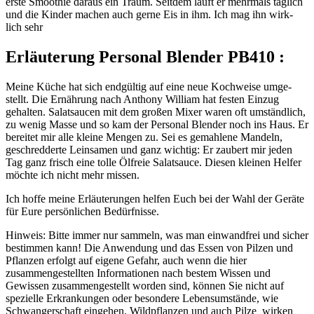
ers­te Smoothie dar­aus ein Traum. Seit­dem läuft er mehr­mals täg­lich
und die Kin­der machen auch ger­ne Eis in ihm. Ich mag ihn wirk­
lich sehr
Erläuterung Personal Blender PB410 :
Mei­ne Küche hat sich end­gül­tig auf eine neue Koch­wei­se umge­
stellt. Die Ernäh­rung nach Antho­ny Wil­liam hat fes­ten Ein­zug
gehal­ten. Salat­saucen mit dem gro­ßen Mixer waren oft umständ­lich,
zu wenig Mas­se und so kam der Per­so­nal Blen­der noch ins Haus. Er
berei­tet mir alle klei­ne Men­gen zu. Sei es gemah­le­ne Man­deln,
geschred­der­te Lein­sa­men und ganz wich­tig: Er zau­bert mir jeden
Tag ganz frisch eine tol­le Ölfreie Salat­sauce. Die­sen klei­nen Hel­fer
möch­te ich nicht mehr missen.
Ich hof­fe mei­ne Erläu­te­run­gen hel­fen Euch bei der Wahl der Gerä­te
für Eure per­sön­li­chen Bedürfnisse.
Hinweis: Bitte immer nur sammeln, was man einwandfrei und sicher
bestimmen kann! Die Anwendung und das Essen von Pilzen und
Pflanzen erfolgt auf eigene Gefahr, auch wenn die hier
zusammengestellten Informationen nach bestem Wissen und
Gewissen zusammengestellt worden sind, können Sie nicht auf
spezielle Erkrankungen oder besondere Lebensumstände, wie
Schwangerschaft eingehen. Wildpflanzen und auch Pilze wirken