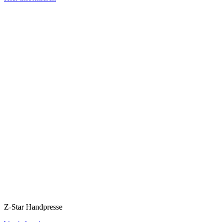
Z‑Star Hand­pres­se