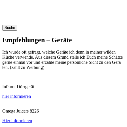
Suche
Empfehlungen – Geräte
Ich wur­de oft gefragt, wel­che Gerä­te ich denn in mei­ner wil­den
Küche ver­wen­de. Aus die­sem Grund stel­le ich Euch mei­ne Schät­ze
ger­ne ein­mal vor und erzäh­le mei­ne per­sön­li­che Sicht zu den Gerä­
ten. (zählt zu Werbung)
Infra­rot Dörrgerät
hier infor­mie­ren
Ome­ga Jui­cers 8226
Hier infor­mie­ren