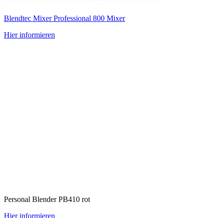
Blend­tec Mixer Pro­fes­sio­nal 800 Mixer
Hier infor­mie­ren
Per­so­nal Blen­der PB410 rot
Hier infor­mie­ren