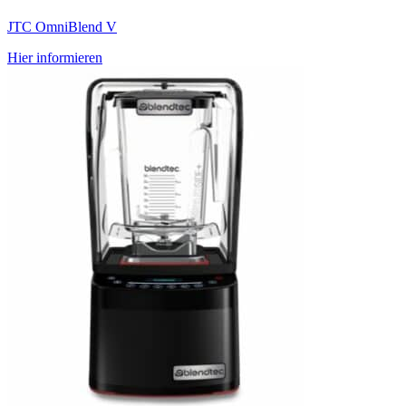
JTC Omni­Blend V
Hier infor­mie­ren