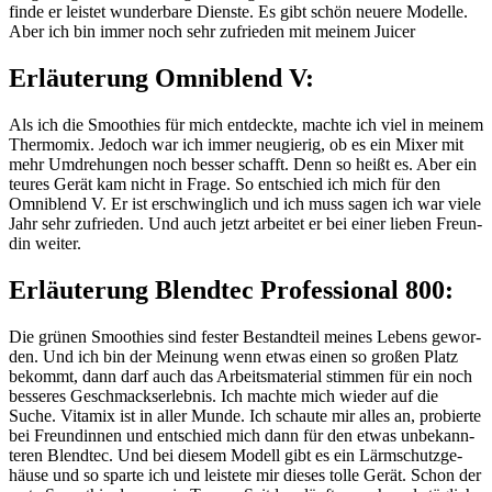
fin­de er leis­tet wun­der­ba­re Diens­te. Es gibt schön neue­re Model­le.
Aber ich bin immer noch sehr zufrie­den mit mei­nem Juicer
Erläuterung Omniblend V:
Als ich die Smoothies für mich ent­deck­te, mach­te ich viel in mei­nem
Ther­mo­mix. Jedoch war ich immer neu­gie­rig, ob es ein Mixer mit
mehr Umdre­hun­gen noch bes­ser schafft. Denn so heißt es. Aber ein
teu­res Gerät kam nicht in Fra­ge. So ent­schied ich mich für den
Omni­blend V. Er ist erschwing­lich und ich muss sagen ich war vie­le
Jahr sehr zufrie­den. Und auch jetzt arbei­tet er bei einer lie­ben Freun­
din weiter.
Erläuterung Blendtec Professional 800:
Die grü­nen Smoothies sind fes­ter Bestand­teil mei­nes Lebens gewor­
den. Und ich bin der Mei­nung wenn etwas einen so gro­ßen Platz
bekommt, dann darf auch das Arbeits­ma­te­ri­al stim­men für ein noch
bes­se­res Geschmacks­er­leb­nis. Ich mach­te mich wie­der auf die
Suche. Vit­amix ist in aller Mun­de. Ich schau­te mir alles an, pro­bier­te
bei Freun­din­nen und ent­schied mich dann für den etwas unbe­kann­
te­ren Blend­tec. Und bei die­sem Modell gibt es ein Lärm­schutz­ge­
häu­se und so spar­te ich und leis­te­te mir die­ses tol­le Gerät. Schon der