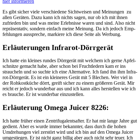
hier infor­mie­ren
Es gibt sicher vie­le ver­schie­de­ne Sicht­wei­sen und Mei­nun­gen zu
allen Gerä­ten. Dazu kann ich nichts sagen, nur ob ich mit ihnen
zufrie­den bin und was mei­ne Erleb­nis­se waren und sind. Also nicht
reprä­sen­ta­tiv, son­dern ein­fach mei­ne Mei­nung. Da ich jedoch Emp­
feh­lun­gen aus­spre­che, mar­kie­re ich die­se Sei­te als Werbung.
Erläuterungen Infrarot-Dörrgerät
Ich hat­te ein klei­nes run­des Dörr­ge­rät mit wel­chem ich ger­ne Apfel­
schnit­ze gemacht habe, aber schon bei Frucht­le­dern kam er ins
strau­cheln und so such­te ich eine Alter­na­ti­ve. Ich fand ihn ihm Infra­
rot-Dörr­ge­rät. Es ist ein klei­ne­res Gerät mit 5 Ble­chen. Wer viel in
der Roh­kost­kü­che dörrt, greift sicher zu einem grö­ße­ren Gerät. Mir
reicht er jedoch wun­der­bar aus und ich kann alles her­stel­len wie ich
es brau­che. Er ist wun­der­bar einzustellen.
Erläuterung Omega Juicer 8226:
Ich hat­te frü­her einen Zen­tri­fu­ga­lent­saf­ter. Er hat mir lan­ge Jah­re gut
gedient. Aber es wur­de immer bekann­ter, dass durch die hohen
Umdre­hun­gen viel zer­stört wird und ich bin auf den Ome­ga Jui­cer
umge­stie­gen. Er ist nicht ganz bil­lig aber auch nicht sehr teu­er. Ich