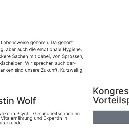
en Lebens­wei­se gehö­ren. Da gehört
g, aber auch die emo­tio­na­le Hygie­ne.
ecke­re Sachen mit dabei, von Spros­sen,
Kaki­schei­ben. Wir spre­chen auch dar­
an­ken sind unse­re Zukunft. Kurz­wei­lig,
Kongres
Vorteils
stin Wolf
k­ti­ke­rin Psych., Gesund­heits­coach im
Vita­lernäh­rung und Exper­tin in
äuterkunde.