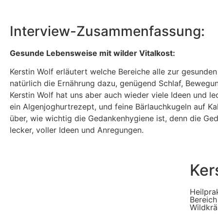
Interview-Zusammenfassung:
Gesun­de Lebens­wei­se mit wil­der Vitalkost:
Kers­tin Wolf erläu­tert wel­che Berei­che alle zur gesun­d
natür­lich die Ernäh­rung dazu, genü­gend Schlaf, Bewe­gun
Kers­tin Wolf hat uns aber auch wie­der vie­le Ideen und l
ein Algen­jo­ghurt­re­zept, und fei­ne Bär­lauch­ku­geln auf 
über, wie wich­tig die Gedan­ken­hy­gie­ne ist, denn die Ged
lecker, vol­ler Ideen und Anregungen.
Ker
Heil­pra
Bereich 
Wildkr