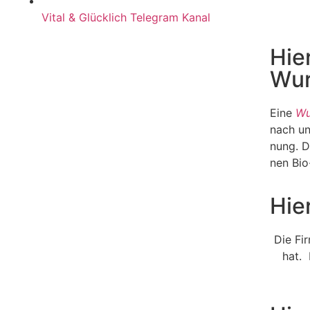
Vital & Glück­lich Tele­gram Kanal
Hier
Wur
Eine
Wu
nach un
nung. D
nen Bio-
Hier
Die Fir
hat.