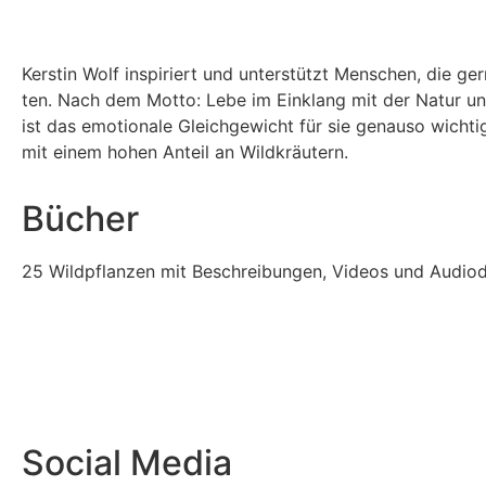
Kers­tin Wolf inspi­riert und unter­stützt Men­schen, die g
ten. Nach dem Mot­to: Lebe im Ein­klang mit der Natur u
ist das emo­tio­na­le Gleich­ge­wicht für sie genau­so wich­ti
mit einem hohen Anteil an Wildkräutern.
Bücher
25 Wild­pflan­zen mit Beschrei­bun­gen, Vide­os und Audio
Social Media