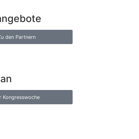
angebote
Zu den Partnern
lan
r Kongresswoche