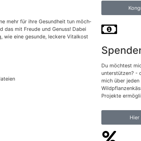
Kong
er­ne mehr für ihre Gesund­heit tun möch­
nd das mit Freu­de und Genuss! Dabei
g, wie eine gesun­de, lecke­re Vital­kost
Spende
Du möchtest mic
unterstützen? - 
dateien
mich über jeden 
Wildpflanzenkäs
Projekte ermögli
Hier