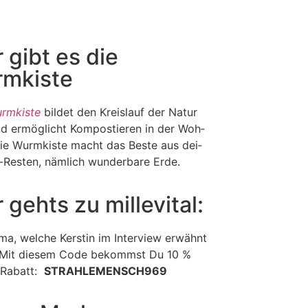
 gibt es die
mkiste
rm­kis­te
bil­det den Kreis­lauf der Natur
d ermög­licht Kom­pos­tie­ren in der Woh­
ie Wurm­kis­te macht das Bes­te aus dei­
Res­ten, näm­lich wun­der­ba­re Erde.
 gehts zu millevital:
­ma, wel­che Kers­tin im Inter­view erwähnt
 Mit die­sem Code bekommst Du 10 %
Rabatt:
STRAHLEMENSCH969