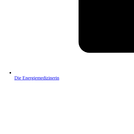
Die Ener­gie­me­di­zi­ne­rin