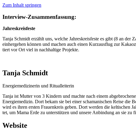
Zum Inhalt springen
Interview-Zusammenfassung:
Jah­res­kreis­fes­te
Tan­ja Schmidt erzählt uns, wel­che Jah­res­kreis­fes­te es gibt (8 an der
ein­her­ge­hen kön­nen und machen auch einen Kurz­aus­flug zur Kakao­ze
tiert vor Ort viel in nach­hal­ti­ge Projekte.
Tanja Schmidt
Ener­gie­me­di­zi­ne­rin und Ritualleiterin
Tan­ja ist Mut­ter von 3 Kin­dern und mach­te nach einem abge­bro­che­nen Ti
Ener­gie­me­di­zin. Dort bekam sie bei einer scha­ma­ni­schen Rei­se die B
wird es ihren ers­ten Frau­en­kreis geben. Dort wer­den die kel­ti­schen Jah
tet, um Mama Erde zu unter­stüt­zen und unse­re Anbin­dung an sie zu fi
Website