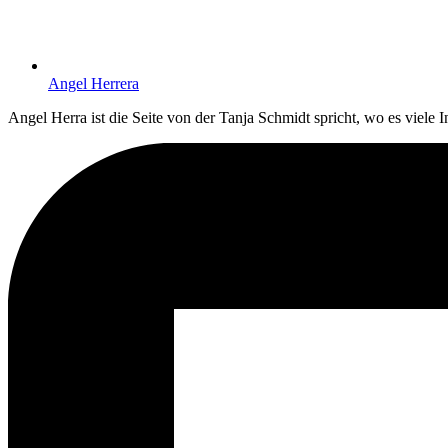
Angel Her­rera
Angel Her­ra ist die Sei­te von der Tan­ja Schmidt spricht, wo es vie­le 