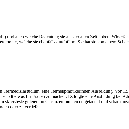
 Zahl) und auch wel­che Bedeu­tung sie aus der alten Zeit haben. Wir erfah­re
­re­mo­nie, wel­che sie eben­falls durch­führt. Sie hat sie von einem Sch
er­me­di­zin­stu­di­um, eine Tier­heil­prak­ti­ke­rin­nen Aus­bil­dung. Vor 1,
ot­schaft etwas für Frau­en zu machen. Es folg­te eine Aus­bil­dung bei Adel­
­res­kreis­fes­te gefei­ert, in Cacao­ze­re­mo­nien ein­ge­taucht und scha­ma­
n­den oder zu vertiefen.