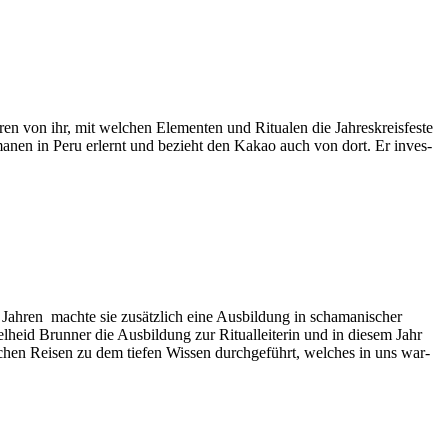
n von ihr, mit wel­chen Ele­men­ten und Ritua­len die Jah­res­kreis­fes­te
a­ma­nen in Peru erlernt und bezieht den Kakao auch von dort. Er inves­
5 Jah­ren mach­te sie zusätz­lich eine Aus­bil­dung in scha­ma­ni­scher
heid Brun­ner die Aus­bil­dung zur Ritual­lei­te­rin und in die­sem Jahr
ni­schen Rei­sen zu dem tie­fen Wis­sen durch­ge­führt, wel­ches in uns war­