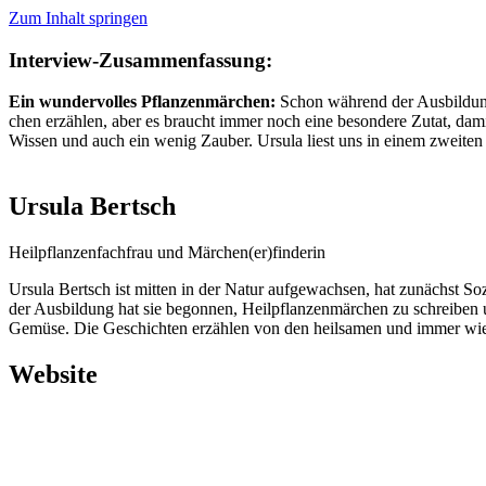
Zum Inhalt springen
Interview-Zusammenfassung:
Ein wun­der­vol­les Pflanzenmärchen:
Schon wäh­rend der Aus­bil­dung
chen erzäh­len, aber es braucht immer noch eine beson­de­re Zutat, damit
Wis­sen und auch ein wenig Zau­ber. Ursu­la liest uns in einem zwei­ten 
Ursula Bertsch
Heil­pflan­zen­fach­frau und Märchen(er)finderin
Ursu­la Bertsch ist mit­ten in der Natur auf­ge­wach­sen, hat zunächst Sozi­
der Aus­bil­dung hat sie begon­nen, Heil­pflan­zen­mär­chen zu schrei­ben u
Gemü­se. Die Geschich­ten erzäh­len von den heil­sa­men und immer wie­de
Website