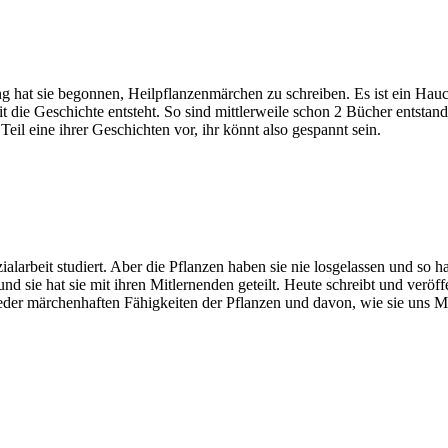
 hat sie begon­nen, Heil­pflan­zen­mär­chen zu schrei­ben. Es ist ein Ha
 die Geschich­te ent­steht. So sind mitt­ler­wei­le schon 2 Bücher ent­sta
Teil eine ihrer Geschich­ten vor, ihr könnt also gespannt sein.
al­ar­beit stu­diert. Aber die Pflan­zen haben sie nie los­ge­las­sen und so 
nd sie hat sie mit ihren Mit­ler­nen­den geteilt. Heu­te schreibt und ver­öf
r mär­chen­haf­ten Fähig­kei­ten der Pflan­zen und davon, wie sie uns Men­