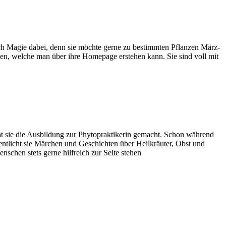
uch Magie dabei, denn sie möch­te ger­ne zu bestimm­ten Pflan­zen März­
n­den, wel­che man über ihre Home­page erste­hen kann. Sie sind voll mit
hat sie die Aus­bil­dung zur Phy­to­prak­ti­ke­rin gemacht. Schon wäh­rend
­fent­licht sie Mär­chen und Geschich­ten über Heil­kräu­ter, Obst und
schen stets ger­ne hilf­reich zur Sei­te stehen