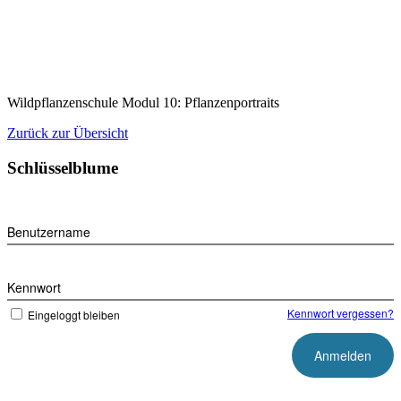
Zum
Inhalt
springen
Wildpflanzenschule Modul 10: Pflanzenportraits
Zurück zur Übersicht
Schlüsselblume
Benutzername
Kennwort
Kennwort vergessen?
Eingeloggt bleiben