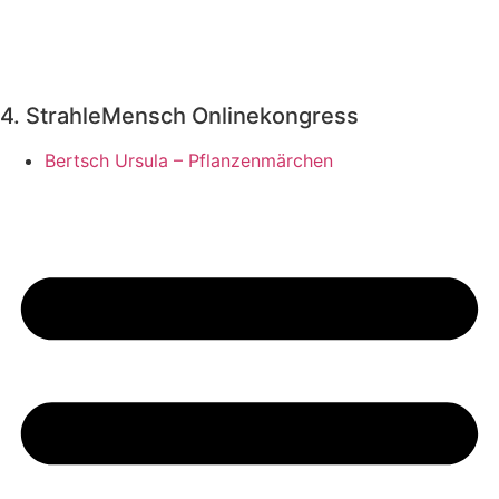
Zum
Inhalt
springen
4. StrahleMensch Onlinekongress
Bertsch Ursula – Pflanzenmärchen