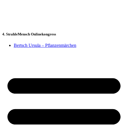
Zum
Inhalt
springen
4. StrahleMensch Onlinekongress
Bertsch Ursula – Pflanzenmärchen